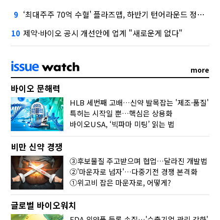
‘최대주주 70억 수혈' 플라즈맵, 하반기 턴어라운드 정조준
9
제약·바이오 공시 개선안에 업계 "새로운게 없다"
10
more
바이오 문해력
HLB 세번째 고배…신약 발목잡는 '제조·품질'
특허는 시작일 뿐…핵심은 상용화
바이오USA, ‘빅파마 미팅’ 읽는 법
비만 신약 경쟁
③후보물질 주고받으며 협업…달라진 개발법
②'마운자로 넘자'…다중기전 경쟁 본격화
①위고비 잡은 마운자로, 어떻게?
글로벌 바이오워치
FDA 의약품 등록 손질…'수출기업 관리 강화'