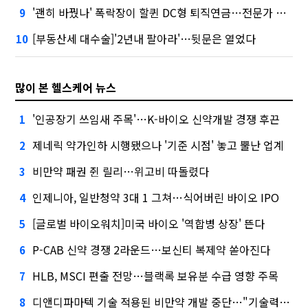
'괜히 바꿨나' 폭락장이 할퀸 DC형 퇴직연금…전문가 조언은
9
[부동산세 대수술]'2년내 팔아라'…뒷문은 열었다
10
많이 본 헬스케어 뉴스
'인공장기 쓰임새 주목'…K-바이오 신약개발 경쟁 후끈
1
제네릭 약가인하 시행됐으나 '기준 시점' 놓고 뿔난 업계
2
비만약 패권 쥔 릴리…위고비 따돌렸다
3
인제니아, 일반청약 3대 1 그쳐…식어버린 바이오 IPO
4
[글로벌 바이오워치]미국 바이오 '역합병 상장' 뜬다
5
P-CAB 신약 경쟁 2라운드…보신티 복제약 쏟아진다
6
HLB, MSCI 편출 전망…블랙록 보유분 수급 영향 주목
7
디앤디파마텍 기술 적용된 비만약 개발 중단…"기술력 문제 아냐"
8