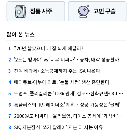
많이 본 뉴스
"20년 살았으니 내 집 되게 해달라?"
1
'2조는 받아야' vs '너무 비싸다'…공차, 매각 성공할까
2
전액 비과세+소득공제까지 주는 ISA 나온다
3
메디큐브·아누아·리르, '눈물 세럼' 생산 중단한다
4
트럼프, 폴리실리콘 '15% 관세' 검토…한화큐셀·OCI 영향은?
5
홈플러스의 'K트레이더조' 계획…성공 가능성은 '글쎄'
6
2000원도 비싸다…올리브영, 다이소 공세에 '가성비'로 맞불
7
SK, 자본잠식 '쏘카 말레이' 지분 더 사는 이유
8