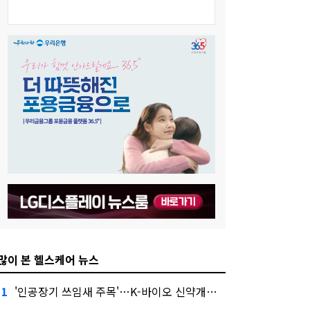
많이 본 헬스케어 뉴스
'인공장기 쓰임새 주목'…K-바이오 신약개발 경쟁 후끈
1