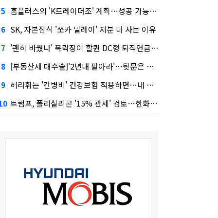
홈플러스의 'K트레이더조' 계획…성공 가능성은 '글쎄'
5
SK, 자본잠식 '쏘카 말레이' 지분 더 사는 이유
6
'괜히 바꿨나' 폭락장이 할퀸 DC형 퇴직연금…전문가 조언은
7
[부동산세 대수술]'2년내 팔아라'…뒷문은 열었다
8
허리휘는 '간병비' 건강보험 적용하면…내 간병보험은?
9
트럼프, 폴리실리콘 '15% 관세' 검토…한화큐셀·OCI 영향은?
10