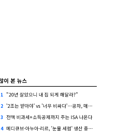
많이 본 뉴스
"20년 살았으니 내 집 되게 해달라?"
1
'2조는 받아야' vs '너무 비싸다'…공차, 매각 성공할까
2
전액 비과세+소득공제까지 주는 ISA 나온다
3
메디큐브·아누아·리르, '눈물 세럼' 생산 중단한다
4