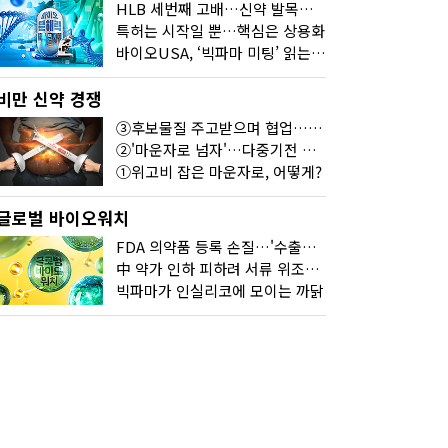
HLB 세번째 고배…신약 발목잡는 '제조·품질'
특허는 시작일 뿐…핵심은 상용화
바이오USA, ‘빅파마 미팅’ 읽는 법
비만 신약 경쟁
③후보물질 주고받으며 협업…달라진 개발법
②'마운자로 넘자'…다중기전 경쟁 본격화
①위고비 잡은 마운자로, 어떻게?
글로벌 바이오워치
FDA 의약품 등록 손질…'수출기업 관리 강화'
中 약가 인하 피하려 서류 위조한 제약사
빅파마가 인실리코에 모이는 까닭