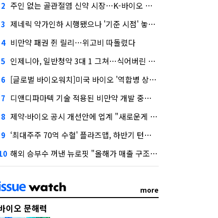
주인 없는 골관절염 신약 시장…K-바이오 도전 막바지
2
제네릭 약가인하 시행됐으나 '기준 시점' 놓고 뿔난 업계
3
비만약 패권 쥔 릴리…위고비 따돌렸다
4
인제니아, 일반청약 3대 1 그쳐…식어버린 바이오 IPO
5
[글로벌 바이오워치]미국 바이오 '역합병 상장' 뜬다
6
디앤디파마텍 기술 적용된 비만약 개발 중단…"기술력 문제 아냐"
7
제약·바이오 공시 개선안에 업계 "새로운게 없다"
8
‘최대주주 70억 수혈' 플라즈맵, 하반기 턴어라운드 정조준
9
해외 승부수 꺼낸 뉴로핏 "올해가 매출 구조 변곡점"
10
more
바이오 문해력