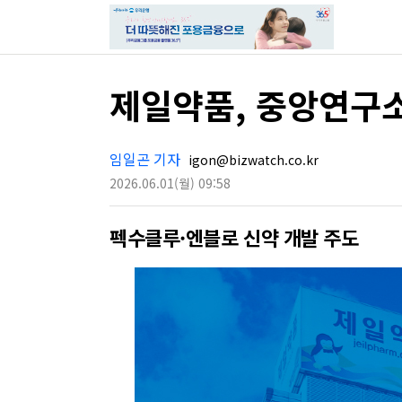
제일약품, 중앙연구소
임일곤 기자
igon@bizwatch.co.kr
2026.06.01
(월)
09:58
펙수클루·엔블로 신약 개발 주도