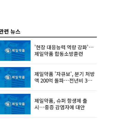
관련 뉴스
'현장 대응능력 역량 강화'…
제일약품 합동소방훈련
제일약품 '자큐보', 분기 처방
액 200억 돌파…전년비 3배
↑
제일약품, 슈퍼 항생제 출
시…중증 감염자에 대안