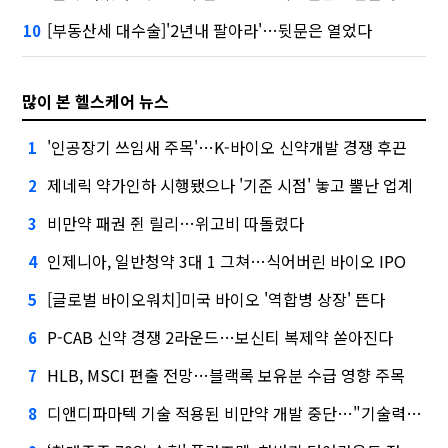
[부동산세 대수술]'2년내 팔아라'…뒷문은 열었다
10
많이 본 헬스케어 뉴스
'인공장기 쓰임새 주목'…K-바이오 신약개발 경쟁 후끈
1
제네릭 약가인하 시행됐으나 '기준 시점' 놓고 뿔난 업계
2
비만약 패권 쥔 릴리…위고비 따돌렸다
3
인제니아, 일반청약 3대 1 그쳐…식어버린 바이오 IPO
4
[글로벌 바이오워치]미국 바이오 '역합병 상장' 뜬다
5
P-CAB 신약 경쟁 2라운드…보신티 복제약 쏟아진다
6
HLB, MSCI 편출 전망…블랙록 보유분 수급 영향 주목
7
디앤디파마텍 기술 적용된 비만약 개발 중단…"기술력 문제 아냐"
8