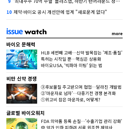
‘최대주주 70억 수혈' 플라즈맵, 하반기 턴어라운드 정조준
9
제약·바이오 공시 개선안에 업계 "새로운게 없다"
10
more
바이오 문해력
HLB 세번째 고배…신약 발목잡는 '제조·품질'
특허는 시작일 뿐…핵심은 상용화
바이오USA, ‘빅파마 미팅’ 읽는 법
비만 신약 경쟁
③후보물질 주고받으며 협업…달라진 개발법
②'마운자로 넘자'…다중기전 경쟁 본격화
①위고비 잡은 마운자로, 어떻게?
글로벌 바이오워치
FDA 의약품 등록 손질…'수출기업 관리 강화'
中 약가 인하 피하려 서류 위조한 제약사