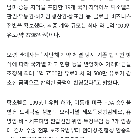
남미·중동 지역을 포함한 19개 국가·지역에서 탁소텔의
판권·유통권·허가권·생산권·상표권 등 글로벌 비즈니스
전반을 확보했다. 최종 계약 규모는 최대 약 1억7000만
유로(약 2796억원)이다.
보령 관계자는 "지난해 계약 체결 당시 기존 합의한 방
식에 따라 국가별 재고 현황 등을 반영하여 거래대금을
조정해 최대 1억 7500만 유로에서 약 500만 유로가 감
소한 금액으로 합의한 금액이 반영됐다"고 밝혔다.
탁소텔은 1995년 유럽 허가, 이듬해 미국 FDA 승인을
받은 도세탁셀 성분의 오리지널 세포독성항암제로, 유
방암·비소세포폐암·전립선암·위암·두경부암 등 7개 암종
에 걸쳐 수술 전후 보조요법부터 전이성·진행성 암종의