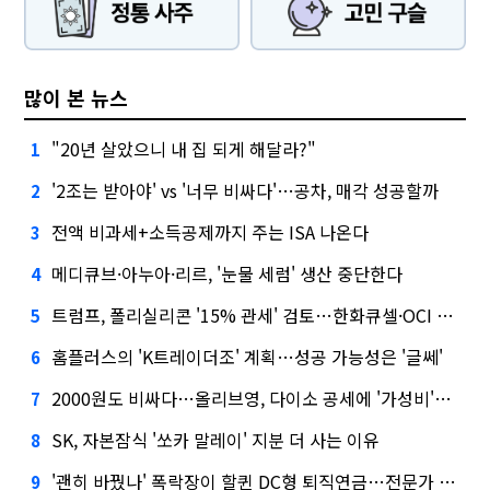
많이 본 뉴스
"20년 살았으니 내 집 되게 해달라?"
1
'2조는 받아야' vs '너무 비싸다'…공차, 매각 성공할까
2
전액 비과세+소득공제까지 주는 ISA 나온다
3
메디큐브·아누아·리르, '눈물 세럼' 생산 중단한다
4
트럼프, 폴리실리콘 '15% 관세' 검토…한화큐셀·OCI 영향은?
5
홈플러스의 'K트레이더조' 계획…성공 가능성은 '글쎄'
6
2000원도 비싸다…올리브영, 다이소 공세에 '가성비'로 맞불
7
SK, 자본잠식 '쏘카 말레이' 지분 더 사는 이유
8
'괜히 바꿨나' 폭락장이 할퀸 DC형 퇴직연금…전문가 조언은
9