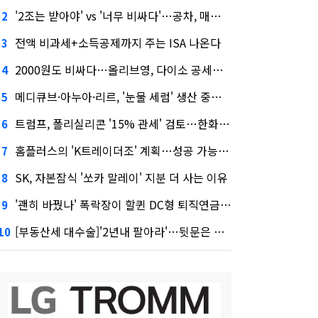
'2조는 받아야' vs '너무 비싸다'…공차, 매각 성공할까
2
전액 비과세+소득공제까지 주는 ISA 나온다
3
2000원도 비싸다…올리브영, 다이소 공세에 '가성비'로 맞불
4
메디큐브·아누아·리르, '눈물 세럼' 생산 중단한다
5
트럼프, 폴리실리콘 '15% 관세' 검토…한화큐셀·OCI 영향은?
6
홈플러스의 'K트레이더조' 계획…성공 가능성은 '글쎄'
7
SK, 자본잠식 '쏘카 말레이' 지분 더 사는 이유
8
'괜히 바꿨나' 폭락장이 할퀸 DC형 퇴직연금…전문가 조언은
9
[부동산세 대수술]'2년내 팔아라'…뒷문은 열었다
10