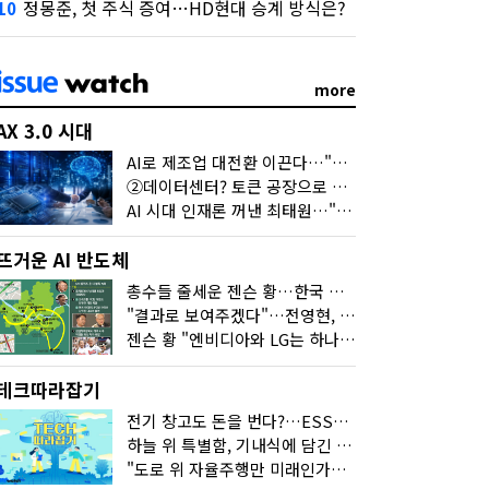
정몽준, 첫 주식 증여…HD현대 승계 방식은?
10
more
AX 3.0 시대
AI로 제조업 대전환 이끈다…"2030년까지 민관합동 20조 투자"
②데이터센터? 토큰 공장으로 변신
AI 시대 인재론 꺼낸 최태원…"협업이 경쟁력"
뜨거운 AI 반도체
총수들 줄세운 젠슨 황…한국 산업계 새판 짰다
"결과로 보여주겠다"…전영현, 젠슨 황과 HBM5 논의
젠슨 황 "엔비디아와 LG는 하나의 거대한 팀"
테크따라잡기
전기 창고도 돈을 번다?…ESS의 '두뇌' EMO가 뭐길래
하늘 위 특별함, 기내식에 담긴 기술의 세계
"도로 위 자율주행만 미래인가요"…진흙탕서 길 내는 HD현대 AI 기술