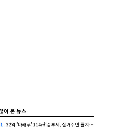
많이 본 뉴스
32억 '마래푸' 114㎡ 종부세, 실거주면 줄지만 안 살면 2.5배
1