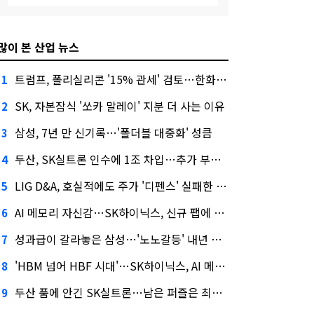
많이 본 산업 뉴스
트럼프, 폴리실리콘 '15% 관세' 검토…한화큐셀·OCI 영향은?
1
SK, 자본잠식 '쏘카 말레이' 지분 더 사는 이유
2
삼성, 7년 만 신기록…'폴더블 대중화' 성큼
3
두산, SK실트론 인수에 1조 차입…추가 부담은?
4
LIG D&A, 호실적에도 주가 '디펜스' 실패한 이유
5
AI 메모리 자신감…SK하이닉스, 신규 팹에 54조 투자
6
성과급이 갈라놓은 삼성…'노노갈등' 내년 교섭 판 흔들까
7
'HBM 넘어 HBF 시대'…SK하이닉스, AI 메모리 표준 선점 나섰다
8
두산 품에 안긴 SK실트론…남은 퍼즐은 최태원 지분 29.4%
9