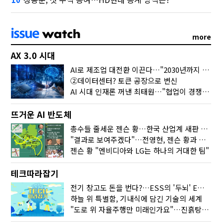
more
AX 3.0 시대
AI로 제조업 대전환 이끈다…"2030년까지 민관합동 20조 투자"
②데이터센터? 토큰 공장으로 변신
AI 시대 인재론 꺼낸 최태원…"협업이 경쟁력"
뜨거운 AI 반도체
총수들 줄세운 젠슨 황…한국 산업계 새판 짰다
"결과로 보여주겠다"…전영현, 젠슨 황과 HBM5 논의
젠슨 황 "엔비디아와 LG는 하나의 거대한 팀"
테크따라잡기
전기 창고도 돈을 번다?…ESS의 '두뇌' EMO가 뭐길래
하늘 위 특별함, 기내식에 담긴 기술의 세계
"도로 위 자율주행만 미래인가요"…진흙탕서 길 내는 HD현대 AI 기술