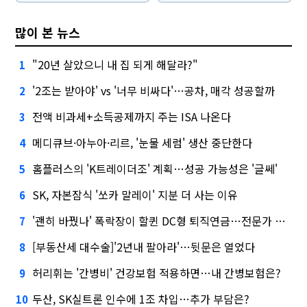
많이 본 뉴스
"20년 살았으니 내 집 되게 해달라?"
1
'2조는 받아야' vs '너무 비싸다'…공차, 매각 성공할까
2
전액 비과세+소득공제까지 주는 ISA 나온다
3
메디큐브·아누아·리르, '눈물 세럼' 생산 중단한다
4
홈플러스의 'K트레이더조' 계획…성공 가능성은 '글쎄'
5
SK, 자본잠식 '쏘카 말레이' 지분 더 사는 이유
6
'괜히 바꿨나' 폭락장이 할퀸 DC형 퇴직연금…전문가 조언은
7
[부동산세 대수술]'2년내 팔아라'…뒷문은 열었다
8
허리휘는 '간병비' 건강보험 적용하면…내 간병보험은?
9
두산, SK실트론 인수에 1조 차입…추가 부담은?
10