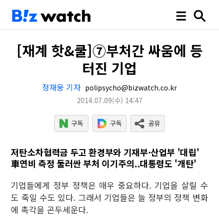
[재계 핫&쿨]⑦부처간 싸움에 등
터진 기업
정재웅 기자
polipsycho@bizwatch.co.kr
2014.07.09
(수)
14:47
저탄소차협력금 두고 환경부와 기재부·산업부 '대립'
車연비 측정 둘러싼 부처 이기주의..대통령도 '개탄'
기업들에게 정부 정책은 매우 중요하다. 기업을 살릴 수
도 죽일 수도 있다. 그래서 기업들은 늘 정부의 정책 변화
에 촉각을 곤두세운다.