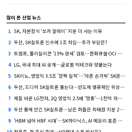
많이 본 산업 뉴스
SK, 자본잠식 '쏘카 말레이' 지분 더 사는 이유
1
두산, SK실트론 인수에 1조 차입…추가 부담은?
2
트럼프, 폴리실리콘 '15% 관세' 검토…한화큐셀·OCI 영향은?
3
LG, 국내 최대 AI 공개…글로벌 빅테크와 맞붙는다
4
SK이노, 영업익 3.5조 '깜짝 실적'…'아픈 손가락' SK온의 반전
5
두산, 드디어 SK실트론 품는다…반도체 밸류체인 위상 강화
6
체질 바꾼 LG전자, 2Q 영업익 2.5배 '껑충'…1천억 자사주 태운다
7
두산 품에 안긴 SK실트론…남은 퍼즐은 최태원 지분 29.4%
8
'HBM 넘어 HBF 시대'…SK하이닉스, AI 메모리 표준 선점 나섰다
9
정몽준, 첫 주식 증여…HD현대 승계 방식은?
10