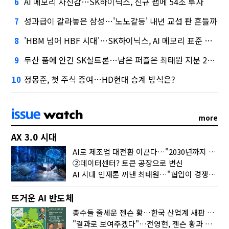
AI 메모리 자신감…SK하이닉스, 신규 팹에 54조 투자
6
성과급이 갈라놓은 삼성…'노노갈등' 내년 교섭 판 흔들까
7
'HBM 넘어 HBF 시대'…SK하이닉스, AI 메모리 표준 선점 나섰다
8
두산 품에 안긴 SK실트론…남은 퍼즐은 최태원 지분 29.4%
9
정몽준, 첫 주식 증여…HD현대 승계 방식은?
10
more
AX 3.0 시대
AI로 제조업 대전환 이끈다…"2030년까지 민관합동 20조 투자"
②데이터센터? 토큰 공장으로 변신
AI 시대 인재론 꺼낸 최태원…"협업이 경쟁력"
뜨거운 AI 반도체
총수들 줄세운 젠슨 황…한국 산업계 새판 짰다
"결과로 보여주겠다"…전영현, 젠슨 황과 HBM5 논의