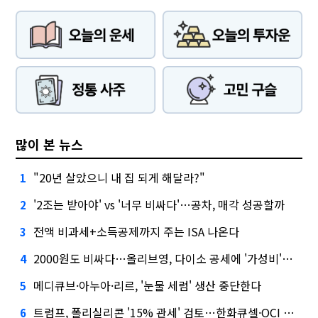
많이 본 뉴스
"20년 살았으니 내 집 되게 해달라?"
1
'2조는 받아야' vs '너무 비싸다'…공차, 매각 성공할까
2
전액 비과세+소득공제까지 주는 ISA 나온다
3
2000원도 비싸다…올리브영, 다이소 공세에 '가성비'로 맞불
4
메디큐브·아누아·리르, '눈물 세럼' 생산 중단한다
5
트럼프, 폴리실리콘 '15% 관세' 검토…한화큐셀·OCI 영향은?
6