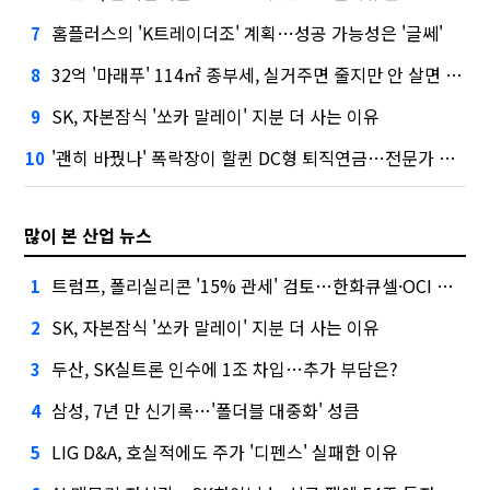
홈플러스의 'K트레이더조' 계획…성공 가능성은 '글쎄'
7
32억 '마래푸' 114㎡ 종부세, 실거주면 줄지만 안 살면 2.5배
8
SK, 자본잠식 '쏘카 말레이' 지분 더 사는 이유
9
'괜히 바꿨나' 폭락장이 할퀸 DC형 퇴직연금…전문가 조언은
10
많이 본 산업 뉴스
트럼프, 폴리실리콘 '15% 관세' 검토…한화큐셀·OCI 영향은?
1
SK, 자본잠식 '쏘카 말레이' 지분 더 사는 이유
2
두산, SK실트론 인수에 1조 차입…추가 부담은?
3
삼성, 7년 만 신기록…'폴더블 대중화' 성큼
4
LIG D&A, 호실적에도 주가 '디펜스' 실패한 이유
5