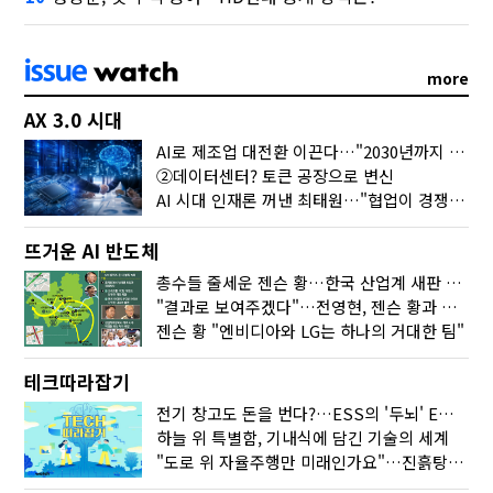
more
AX 3.0 시대
AI로 제조업 대전환 이끈다…"2030년까지 민관합동 20조 투자"
②데이터센터? 토큰 공장으로 변신
AI 시대 인재론 꺼낸 최태원…"협업이 경쟁력"
뜨거운 AI 반도체
총수들 줄세운 젠슨 황…한국 산업계 새판 짰다
"결과로 보여주겠다"…전영현, 젠슨 황과 HBM5 논의
젠슨 황 "엔비디아와 LG는 하나의 거대한 팀"
테크따라잡기
전기 창고도 돈을 번다?…ESS의 '두뇌' EMO가 뭐길래
하늘 위 특별함, 기내식에 담긴 기술의 세계
"도로 위 자율주행만 미래인가요"…진흙탕서 길 내는 HD현대 AI 기술