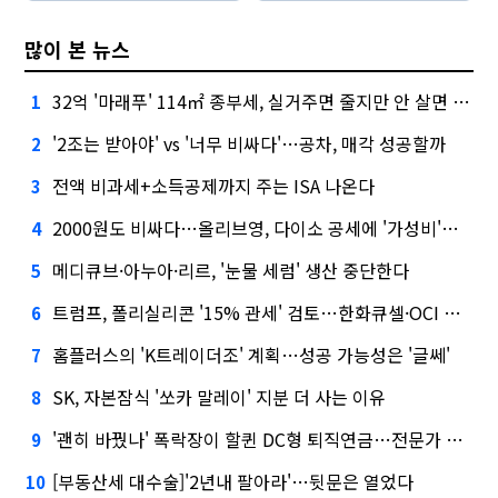
많이 본 뉴스
32억 '마래푸' 114㎡ 종부세, 실거주면 줄지만 안 살면 2.5배
1
'2조는 받아야' vs '너무 비싸다'…공차, 매각 성공할까
2
전액 비과세+소득공제까지 주는 ISA 나온다
3
2000원도 비싸다…올리브영, 다이소 공세에 '가성비'로 맞불
4
메디큐브·아누아·리르, '눈물 세럼' 생산 중단한다
5
트럼프, 폴리실리콘 '15% 관세' 검토…한화큐셀·OCI 영향은?
6
홈플러스의 'K트레이더조' 계획…성공 가능성은 '글쎄'
7
SK, 자본잠식 '쏘카 말레이' 지분 더 사는 이유
8
'괜히 바꿨나' 폭락장이 할퀸 DC형 퇴직연금…전문가 조언은
9
[부동산세 대수술]'2년내 팔아라'…뒷문은 열었다
10