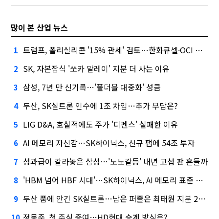
많이 본 산업 뉴스
트럼프, 폴리실리콘 '15% 관세' 검토…한화큐셀·OCI 영향은?
1
SK, 자본잠식 '쏘카 말레이' 지분 더 사는 이유
2
삼성, 7년 만 신기록…'폴더블 대중화' 성큼
3
두산, SK실트론 인수에 1조 차입…추가 부담은?
4
LIG D&A, 호실적에도 주가 '디펜스' 실패한 이유
5
AI 메모리 자신감…SK하이닉스, 신규 팹에 54조 투자
6
성과급이 갈라놓은 삼성…'노노갈등' 내년 교섭 판 흔들까
7
'HBM 넘어 HBF 시대'…SK하이닉스, AI 메모리 표준 선점 나섰다
8
두산 품에 안긴 SK실트론…남은 퍼즐은 최태원 지분 29.4%
9
정몽준, 첫 주식 증여…HD현대 승계 방식은?
10