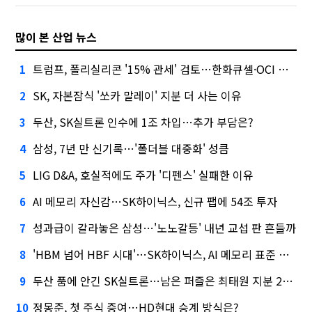
많이 본 산업 뉴스
트럼프, 폴리실리콘 '15% 관세' 검토…한화큐셀·OCI 영향은?
1
SK, 자본잠식 '쏘카 말레이' 지분 더 사는 이유
2
두산, SK실트론 인수에 1조 차입…추가 부담은?
3
삼성, 7년 만 신기록…'폴더블 대중화' 성큼
4
LIG D&A, 호실적에도 주가 '디펜스' 실패한 이유
5
AI 메모리 자신감…SK하이닉스, 신규 팹에 54조 투자
6
성과급이 갈라놓은 삼성…'노노갈등' 내년 교섭 판 흔들까
7
'HBM 넘어 HBF 시대'…SK하이닉스, AI 메모리 표준 선점 나섰다
8
두산 품에 안긴 SK실트론…남은 퍼즐은 최태원 지분 29.4%
9
정몽준, 첫 주식 증여…HD현대 승계 방식은?
10