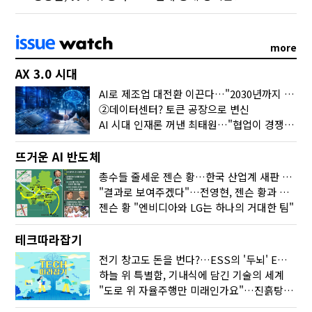
more
AX 3.0 시대
AI로 제조업 대전환 이끈다…"2030년까지 민관합동 20조 투자"
②데이터센터? 토큰 공장으로 변신
AI 시대 인재론 꺼낸 최태원…"협업이 경쟁력"
뜨거운 AI 반도체
총수들 줄세운 젠슨 황…한국 산업계 새판 짰다
"결과로 보여주겠다"…전영현, 젠슨 황과 HBM5 논의
젠슨 황 "엔비디아와 LG는 하나의 거대한 팀"
테크따라잡기
전기 창고도 돈을 번다?…ESS의 '두뇌' EMO가 뭐길래
하늘 위 특별함, 기내식에 담긴 기술의 세계
"도로 위 자율주행만 미래인가요"…진흙탕서 길 내는 HD현대 AI 기술