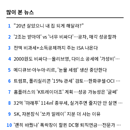
많이 본 뉴스
"20년 살았으니 내 집 되게 해달라?"
1
'2조는 받아야' vs '너무 비싸다'…공차, 매각 성공할까
2
전액 비과세+소득공제까지 주는 ISA 나온다
3
2000원도 비싸다…올리브영, 다이소 공세에 '가성비'로 맞불
4
메디큐브·아누아·리르, '눈물 세럼' 생산 중단한다
5
트럼프, 폴리실리콘 '15% 관세' 검토…한화큐셀·OCI 영향은?
6
홈플러스의 'K트레이더조' 계획…성공 가능성은 '글쎄'
7
32억 '마래푸' 114㎡ 종부세, 실거주면 줄지만 안 살면 2.5배
8
SK, 자본잠식 '쏘카 말레이' 지분 더 사는 이유
9
'괜히 바꿨나' 폭락장이 할퀸 DC형 퇴직연금…전문가 조언은
10