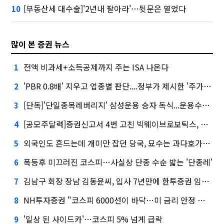
[부동산세 대수술]'2년내 팔아라'…뒷문은 열었다
10
많이 본 증권 뉴스
전액 비과세+소득공제까지 주는 ISA 나온다
1
'PBR 0.8배' 지우고 업종별 판단....정부가 제시한 '주가 누르기' 방지법
2
[단독]'단일종목레버리지' 삼성운용 승자 독식...운용수익 미래에셋의 6배
3
[공모주달력]증권신고서 4번 고친 빅웨이브로보틱스, 수요예측
4
외국인도 흔드는데 개미만 잡던 당국, 묘수는 과다호가부담금?
5
폭등후 미끄러진 코스피…사실상 단종 수순 밟는 '단종레'
6
김남구 회장 장남 김동윤씨, 입사 7년만에 한투증권 임원 승진
7
NH투자증권 "코스피 6000선이 바닥…미 금리 안정 후 추가 회복"
8
'일상 된 사이드카'…코스피 5% 넘게 급락
9