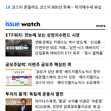
코스피 흔들려도 코스닥 800선 회복…저가매수세 유입
10
more
ETF워치: 한눈에 보는 상장지수펀드 시장
변동성에도 키워드는 역시 반도체…신상품은 우주·방산
이번주만 50조 거래...'삼전·닉스 레버리지' 수익률은 -30%
단일종목 레버리지 ETF 독주…'증시 블랙홀'
공모주달력: 이번주 공모주 핵심만 콕
'공모가 상단 확정' 에이치엘지노믹스 청약
레몬헬스케어 코스닥 상장…에이치엘지노믹스 수요예측
코스닥 러시…에이치엘지노믹스 수요예측·레메디 청약
투자의 품격: 독립계 운용사 열전
마이다스에셋, '황금' 수익률 비결은 '꾸준함'
KCGI운용, 성장주 압축포트폴리오로 새 길을 그리다