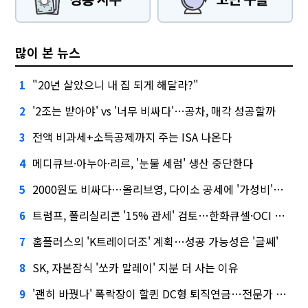
많이 본 뉴스
"20년 살았으니 내 집 되게 해달라?"
1
'2조는 받아야' vs '너무 비싸다'…공차, 매각 성공할까
2
전액 비과세+소득공제까지 주는 ISA 나온다
3
메디큐브·아누아·리르, '눈물 세럼' 생산 중단한다
4
2000원도 비싸다…올리브영, 다이소 공세에 '가성비'로 맞불
5
트럼프, 폴리실리콘 '15% 관세' 검토…한화큐셀·OCI 영향은?
6
홈플러스의 'K트레이더조' 계획…성공 가능성은 '글쎄'
7
SK, 자본잠식 '쏘카 말레이' 지분 더 사는 이유
8
'괜히 바꿨나' 폭락장이 할퀸 DC형 퇴직연금…전문가 조언은
9