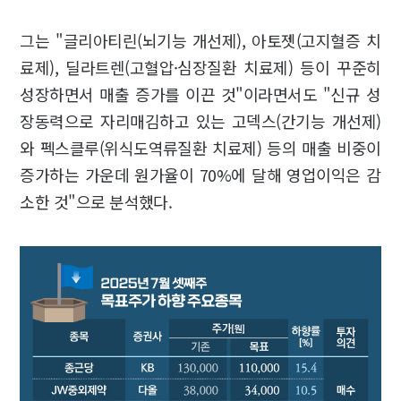
그는 "글리아티린(뇌기능 개선제), 아토젯(고지혈증 치
료제), 딜라트렌(고혈압·심장질환 치료제) 등이 꾸준히
성장하면서 매출 증가를 이끈 것"이라면서도 "신규 성
장동력으로 자리매김하고 있는 고덱스(간기능 개선제)
와 펙스클루(위식도역류질환 치료제) 등의 매출 비중이
증가하는 가운데 원가율이 70%에 달해 영업이익은 감
소한 것"으로 분석했다.