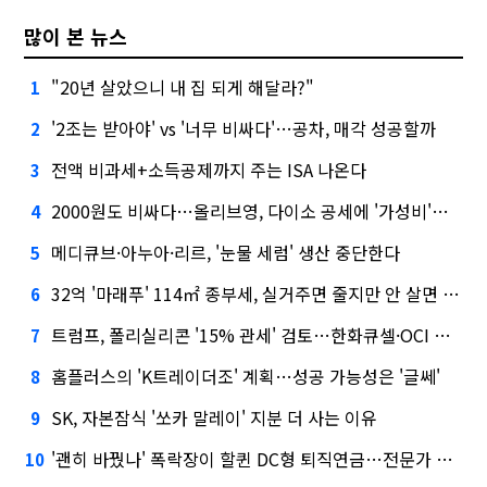
많이 본 뉴스
"20년 살았으니 내 집 되게 해달라?"
1
'2조는 받아야' vs '너무 비싸다'…공차, 매각 성공할까
2
전액 비과세+소득공제까지 주는 ISA 나온다
3
2000원도 비싸다…올리브영, 다이소 공세에 '가성비'로 맞불
4
메디큐브·아누아·리르, '눈물 세럼' 생산 중단한다
5
32억 '마래푸' 114㎡ 종부세, 실거주면 줄지만 안 살면 2.5배
6
트럼프, 폴리실리콘 '15% 관세' 검토…한화큐셀·OCI 영향은?
7
홈플러스의 'K트레이더조' 계획…성공 가능성은 '글쎄'
8
SK, 자본잠식 '쏘카 말레이' 지분 더 사는 이유
9
'괜히 바꿨나' 폭락장이 할퀸 DC형 퇴직연금…전문가 조언은
10