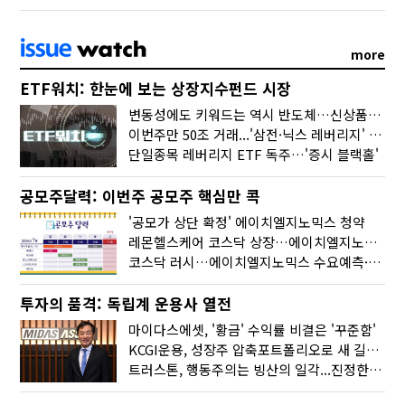
more
ETF워치: 한눈에 보는 상장지수펀드 시장
변동성에도 키워드는 역시 반도체…신상품은 우주·방산
이번주만 50조 거래...'삼전·닉스 레버리지' 수익률은 -30%
단일종목 레버리지 ETF 독주…'증시 블랙홀'
공모주달력: 이번주 공모주 핵심만 콕
'공모가 상단 확정' 에이치엘지노믹스 청약
레몬헬스케어 코스닥 상장…에이치엘지노믹스 수요예측
코스닥 러시…에이치엘지노믹스 수요예측·레메디 청약
투자의 품격: 독립계 운용사 열전
마이다스에셋, '황금' 수익률 비결은 '꾸준함'
KCGI운용, 성장주 압축포트폴리오로 새 길을 그리다
트러스톤, 행동주의는 빙산의 일각...진정한 힘은 '주식형 강자'