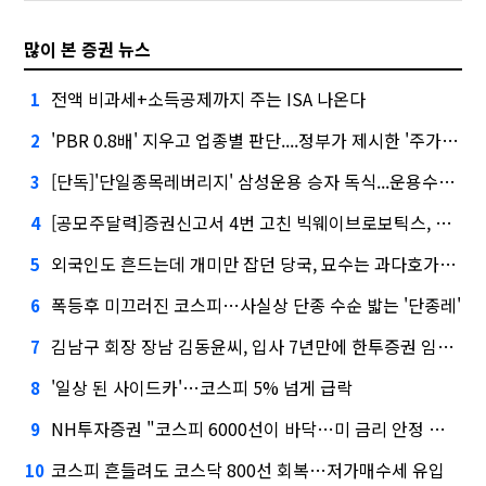
많이 본 증권 뉴스
전액 비과세+소득공제까지 주는 ISA 나온다
1
'PBR 0.8배' 지우고 업종별 판단....정부가 제시한 '주가 누르기' 방지법
2
[단독]'단일종목레버리지' 삼성운용 승자 독식...운용수익 미래에셋의 6배
3
[공모주달력]증권신고서 4번 고친 빅웨이브로보틱스, 수요예측
4
외국인도 흔드는데 개미만 잡던 당국, 묘수는 과다호가부담금?
5
폭등후 미끄러진 코스피…사실상 단종 수순 밟는 '단종레'
6
김남구 회장 장남 김동윤씨, 입사 7년만에 한투증권 임원 승진
7
'일상 된 사이드카'…코스피 5% 넘게 급락
8
NH투자증권 "코스피 6000선이 바닥…미 금리 안정 후 추가 회복"
9
코스피 흔들려도 코스닥 800선 회복…저가매수세 유입
10