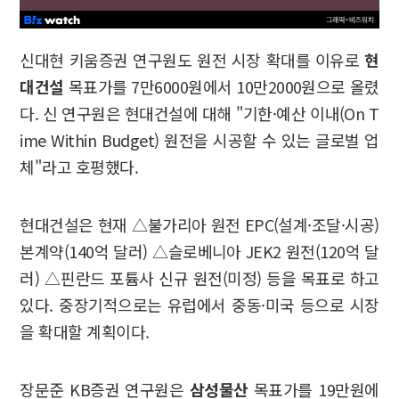
신대현 키움증권 연구원도 원전 시장 확대를 이유로
현
대건설
목표가를 7만6000원에서 10만2000원으로 올렸
다. 신 연구원은 현대건설에 대해 "기한·예산 이내(On T
ime Within Budget) 원전을 시공할 수 있는 글로벌 업
체"라고 호평했다.
현대건설은 현재 △불가리아 원전 EPC(설계·조달·시공)
본계약(140억 달러) △슬로베니아 JEK2 원전(120억 달
러) △핀란드 포튬사 신규 원전(미정) 등을 목표로 하고
있다. 중장기적으로는 유럽에서 중동·미국 등으로 시장
을 확대할 계획이다.
장문준 KB증권 연구원은
삼성물산
목표가를 19만원에