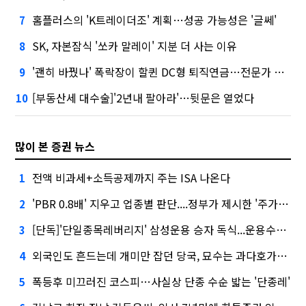
홈플러스의 'K트레이더조' 계획…성공 가능성은 '글쎄'
7
SK, 자본잠식 '쏘카 말레이' 지분 더 사는 이유
8
'괜히 바꿨나' 폭락장이 할퀸 DC형 퇴직연금…전문가 조언은
9
[부동산세 대수술]'2년내 팔아라'…뒷문은 열었다
10
많이 본 증권 뉴스
전액 비과세+소득공제까지 주는 ISA 나온다
1
'PBR 0.8배' 지우고 업종별 판단....정부가 제시한 '주가 누르기' 방지법
2
[단독]'단일종목레버리지' 삼성운용 승자 독식...운용수익 미래에셋의 6배
3
외국인도 흔드는데 개미만 잡던 당국, 묘수는 과다호가부담금?
4
폭등후 미끄러진 코스피…사실상 단종 수순 밟는 '단종레'
5