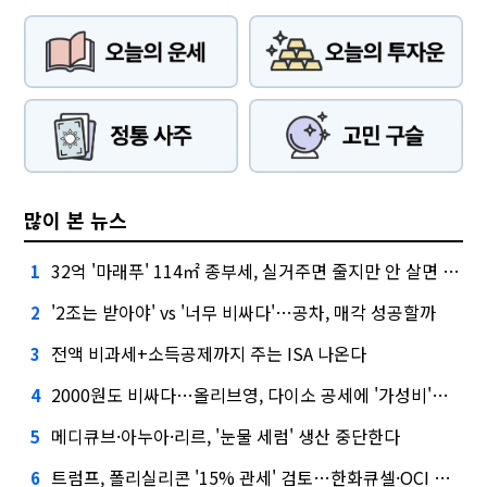
많이 본 뉴스
32억 '마래푸' 114㎡ 종부세, 실거주면 줄지만 안 살면 2.5배
1
'2조는 받아야' vs '너무 비싸다'…공차, 매각 성공할까
2
전액 비과세+소득공제까지 주는 ISA 나온다
3
2000원도 비싸다…올리브영, 다이소 공세에 '가성비'로 맞불
4
메디큐브·아누아·리르, '눈물 세럼' 생산 중단한다
5
트럼프, 폴리실리콘 '15% 관세' 검토…한화큐셀·OCI 영향은?
6