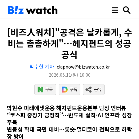
[비즈人워치]"공격은 날카롭게, 수
비는 촘촘하게"…헤지펀드의 성공
공식
박수현 기자
clapnow@bizwatch.co.kr
2026.05.11
(월)
10:00
박현수 미래에셋운용 헤지펀드운용본부 팀장 인터뷰
“코스피 중장기 긍정적”…반도체 실적·AI 인프라 성장
주목
변동성 확대 국면 대비…롱숏·멀티코어 전략으로 하락
장 방어