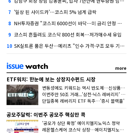
김남구 회장 장남 김동윤씨, 입사 7년만에 한투증권 임원 승진
6
'일상 된 사이드카'…코스피 5% 넘게 급락
7
NH투자증권 "코스피 6000선이 바닥…미 금리 안정 후 추가 회복"
8
코스피 흔들려도 코스닥 800선 회복…저가매수세 유입
9
SK실트론 품은 두산…메리츠 "인수 가격·구조 모두 기대 이상"
10
more
ETF워치: 한눈에 보는 상장지수펀드 시장
변동성에도 키워드는 역시 반도체…신상품은 우주·방산
이번주만 50조 거래...'삼전·닉스 레버리지' 수익률은 -30%
단일종목 레버리지 ETF 독주…'증시 블랙홀'
공모주달력: 이번주 공모주 핵심만 콕
'공모가 상단 확정' 에이치엘지노믹스 청약
레몬헬스케어 코스닥 상장…에이치엘지노믹스 수요예측