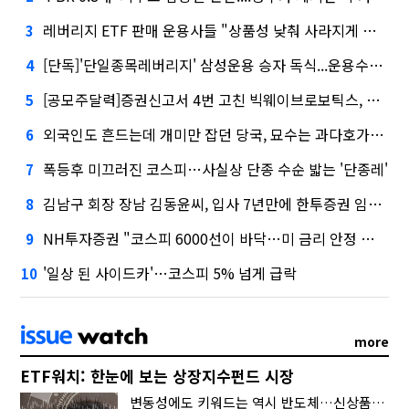
레버리지 ETF 판매 운용사들 "상품성 낮춰 사라지게 해야"…일부 신중론도
3
[단독]'단일종목레버리지' 삼성운용 승자 독식...운용수익 미래에셋의 6배
4
[공모주달력]증권신고서 4번 고친 빅웨이브로보틱스, 수요예측
5
외국인도 흔드는데 개미만 잡던 당국, 묘수는 과다호가부담금?
6
폭등후 미끄러진 코스피…사실상 단종 수순 밟는 '단종레'
7
김남구 회장 장남 김동윤씨, 입사 7년만에 한투증권 임원 승진
8
NH투자증권 "코스피 6000선이 바닥…미 금리 안정 후 추가 회복"
9
'일상 된 사이드카'…코스피 5% 넘게 급락
10
more
ETF워치: 한눈에 보는 상장지수펀드 시장
변동성에도 키워드는 역시 반도체…신상품은 우주·방산