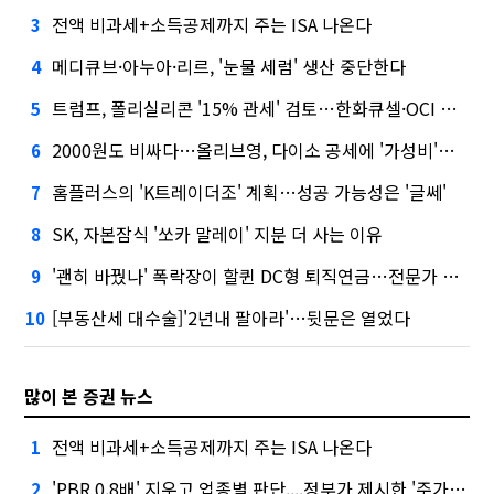
전액 비과세+소득공제까지 주는 ISA 나온다
3
메디큐브·아누아·리르, '눈물 세럼' 생산 중단한다
4
트럼프, 폴리실리콘 '15% 관세' 검토…한화큐셀·OCI 영향은?
5
2000원도 비싸다…올리브영, 다이소 공세에 '가성비'로 맞불
6
홈플러스의 'K트레이더조' 계획…성공 가능성은 '글쎄'
7
SK, 자본잠식 '쏘카 말레이' 지분 더 사는 이유
8
'괜히 바꿨나' 폭락장이 할퀸 DC형 퇴직연금…전문가 조언은
9
[부동산세 대수술]'2년내 팔아라'…뒷문은 열었다
10
많이 본 증권 뉴스
전액 비과세+소득공제까지 주는 ISA 나온다
1
'PBR 0.8배' 지우고 업종별 판단....정부가 제시한 '주가 누르기' 방지법
2