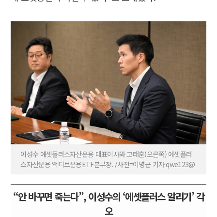
이성수 에셋플러스자산운용 대표이사와 고태훈(오른쪽) 에셋플러
스자산운용 액티브운용ETF본부장. /사진=이명근 기자 qwe123@
“안 바꾸면 죽는다”, 이성수의 ‘에셋플러스 알리기’ 각
오