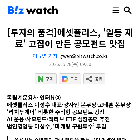
[투자의 품격]에셋플러스, '일등 재
료' 고집이 만든 공모펀드 맛집
이규연 기자
gwen@bizwatch.co.kr
2026.05.28
(목)
09:00
독립계운용사 인터뷰②
에셋플러스 이성수 대표·강자인 본부장·고태훈 본부장
‘리치투게더’ 비롯한 주식형 공모펀드 강점
AI 운용·사모펀드·액티브 ETF 성장동력 추진
법인영업통 이성수, ‘마케팅 구원투수’ 투입
운용사는 수익률이 아닌 철학을 파는 곳이란 말이 있다.