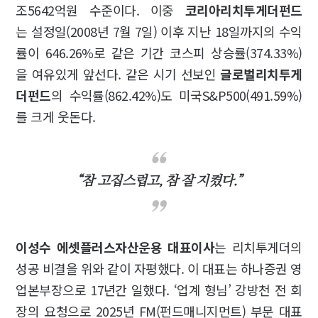
조5642억원 수준이다. 이중
코리아리치투게더펀드
는 설정일(2008년 7월 7일) 이후 지난 18일까지의 수익
률이 646.26%로 같은 기간 코스피 상승률(374.33%)
을 여유있게 앞선다. 같은 시기 선보인
글로벌리치투게
더펀드
의 수익률(862.42%)도 미국S&P500(491.59%)
를 크게 웃돈다.
“참 고집스럽고, 참 잘 지켰다.”
이성수 에셋플러스자산운용 대표이사
는 리치투게더의
성공 비결을 위와 같이 자평했다. 이 대표는 하나증권 영
업본부장으로 17년간 일했다. ‘업계 형님’ 강방천 전 회
장의 요청으로 2025년 FM(펀드매니지먼트) 부문 대표