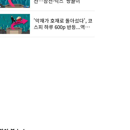
선…삼전·닉스 '쌍끌이'
'악재가 호재로 돌아섰다', 코
스피 하루 600p 반등...역대급
불기둥