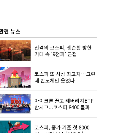
관련 뉴스
진격의 코스피, 젠슨황 방한
기대 속 '9천피' 근접
코스피 또 사상 최고치…그런
데 반도체만 웃었다
마이크론 끌고 레버리지ETF
받치고...코스피 8400 돌파
코스피, 종가 기준 첫 8000