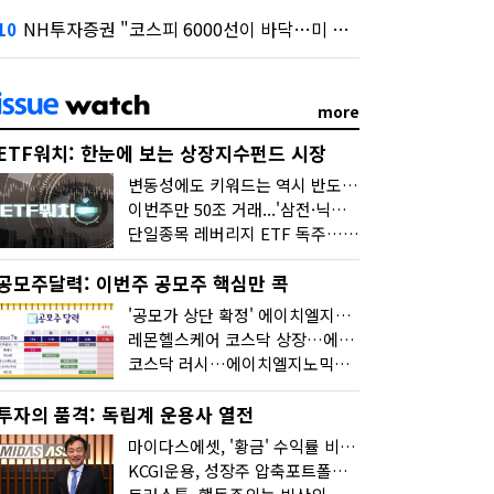
NH투자증권 "코스피 6000선이 바닥…미 금리 안정 후 추가 회복"
10
more
ETF워치: 한눈에 보는 상장지수펀드 시장
변동성에도 키워드는 역시 반도체…신상품은 우주·방산
이번주만 50조 거래...'삼전·닉스 레버리지' 수익률은 -30%
단일종목 레버리지 ETF 독주…'증시 블랙홀'
공모주달력: 이번주 공모주 핵심만 콕
'공모가 상단 확정' 에이치엘지노믹스 청약
레몬헬스케어 코스닥 상장…에이치엘지노믹스 수요예측
코스닥 러시…에이치엘지노믹스 수요예측·레메디 청약
투자의 품격: 독립계 운용사 열전
마이다스에셋, '황금' 수익률 비결은 '꾸준함'
KCGI운용, 성장주 압축포트폴리오로 새 길을 그리다