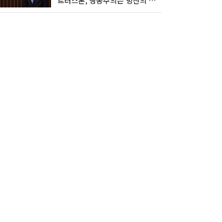
트러스톤, 행동주의는 빙산의 일각...진정한 힘은 '주식형 강자'