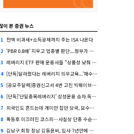
많이 본 증권 뉴스
전액 비과세+소득공제까지 주는 ISA 나온다
1
'PBR 0.8배' 지우고 업종별 판단....정부가 제시한 '주가 누르기' 방지법
2
레버리지 ETF 판매 운용사들 "상품성 낮춰 사라지게 해야"…일부 신중론도
3
[단독]달라졌다는 레버리지 의무교육...'재수강 건너뛰기' 허점
4
[공모주달력]증권신고서 4번 고친 빅웨이브로보틱스, 수요예측
5
[단독]'단일종목레버리지' 삼성운용 승자 독식...운용수익 미래에셋의 6배
6
외국인도 흔드는데 개미만 잡던 당국, 묘수는 과다호가부담금?
7
폭등후 미끄러진 코스피…사실상 단종 수순 밟는 '단종레'
8
김남구 회장 장남 김동윤씨, 입사 7년만에 한투증권 임원 승진
9