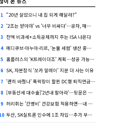
많이 본 뉴스
"20년 살았으니 내 집 되게 해달라?"
1
'2조는 받아야' vs '너무 비싸다'…공차, 매각 성공할까
2
전액 비과세+소득공제까지 주는 ISA 나온다
3
메디큐브·아누아·리르, '눈물 세럼' 생산 중단한다
4
홈플러스의 'K트레이더조' 계획…성공 가능성은 '글쎄'
5
SK, 자본잠식 '쏘카 말레이' 지분 더 사는 이유
6
'괜히 바꿨나' 폭락장이 할퀸 DC형 퇴직연금…전문가 조언은
7
[부동산세 대수술]'2년내 팔아라'…뒷문은 열었다
8
허리휘는 '간병비' 건강보험 적용하면…내 간병보험은?
9
두산, SK실트론 인수에 1조 차입…추가 부담은?
10