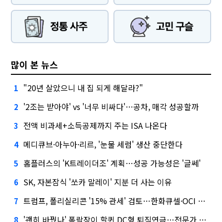
많이 본 뉴스
"20년 살았으니 내 집 되게 해달라?"
1
'2조는 받아야' vs '너무 비싸다'…공차, 매각 성공할까
2
전액 비과세+소득공제까지 주는 ISA 나온다
3
메디큐브·아누아·리르, '눈물 세럼' 생산 중단한다
4
홈플러스의 'K트레이더조' 계획…성공 가능성은 '글쎄'
5
SK, 자본잠식 '쏘카 말레이' 지분 더 사는 이유
6
트럼프, 폴리실리콘 '15% 관세' 검토…한화큐셀·OCI 영향은?
7
'괜히 바꿨나' 폭락장이 할퀸 DC형 퇴직연금…전문가 조언은
8