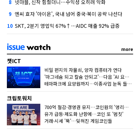
넷마블, 신작 힘줬더니…수익성 오히려 악화
8
엔씨 효자 '아이온', 국내 넘어 중국·북미 공략 나선다
9
SKT, 2분기 영업익 67%↑…AIDC 매출 92% 급증
10
more
챗ICT
비밀 편지의 자물쇠, 양자 컴퓨터가 연다
'마그네슘 되고 칼슘 안되고'…다음 'AI 요약' 갈 길은
테마파크에 요양원까지…이종사업 눈독 들이는 게임사
크립토워치
700억 절감·경영권 유지…코인원의 '영리한 딜'
유가 급등·제도화 난항에…코인 또 '멈칫'
거래·시세 '뚝'…잊혀진 게임코인들