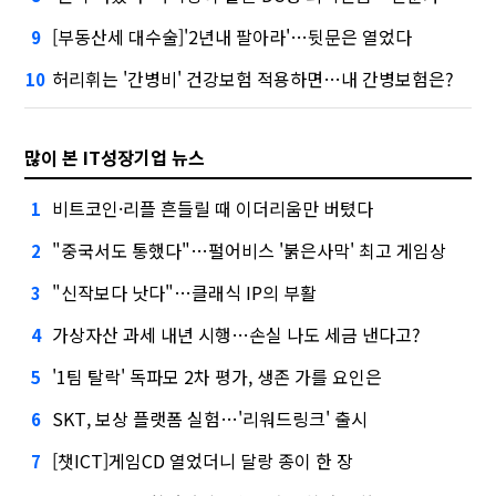
[부동산세 대수술]'2년내 팔아라'…뒷문은 열었다
9
허리휘는 '간병비' 건강보험 적용하면…내 간병보험은?
10
많이 본 IT성장기업 뉴스
비트코인·리플 흔들릴 때 이더리움만 버텼다
1
"중국서도 통했다"…펄어비스 '붉은사막' 최고 게임상
2
"신작보다 낫다"…클래식 IP의 부활
3
가상자산 과세 내년 시행…손실 나도 세금 낸다고?
4
'1팀 탈락' 독파모 2차 평가, 생존 가를 요인은
5
SKT, 보상 플랫폼 실험…'리워드링크' 출시
6
[챗ICT]게임CD 열었더니 달랑 종이 한 장
7