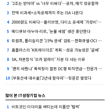
'2조는 받아야' vs '너무 비싸다'…공차, 매각 성공할까
2
전액 비과세+소득공제까지 주는 ISA 나온다
3
2000원도 비싸다…올리브영, 다이소 공세에 '가성비'로 맞불
4
메디큐브·아누아·리르, '눈물 세럼' 생산 중단한다
5
트럼프, 폴리실리콘 '15% 관세' 검토…한화큐셀·OCI 영향은?
6
홈플러스의 'K트레이더조' 계획…성공 가능성은 '글쎄'
7
SK, 자본잠식 '쏘카 말레이' 지분 더 사는 이유
8
'괜히 바꿨나' 폭락장이 할퀸 DC형 퇴직연금…전문가 조언은
9
[부동산세 대수술]'2년내 팔아라'…뒷문은 열었다
10
많이 본 IT성장기업 뉴스
비트코인·이더리움 버티는데 리플만 '털썩'
1