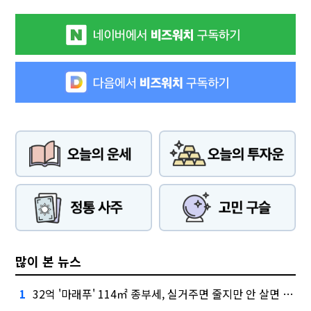
많이 본 뉴스
32억 '마래푸' 114㎡ 종부세, 실거주면 줄지만 안 살면 2.5배
1