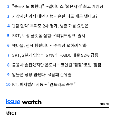
"중국서도 통했다"…펄어비스 '붉은사막' 최고 게임상
2
가상자산 과세 내년 시행…손실 나도 세금 낸다고?
3
'1팀 탈락' 독파모 2차 평가, 생존 가를 요인은
4
SKT, 보상 플랫폼 실험…'리워드링크' 출시
5
넷마블, 신작 힘줬더니…수익성 오히려 악화
6
SKT, 2분기 영업익 67%↑…AIDC 매출 92% 급증
7
금융사 손잡았지만 온도차…코인원 '훨훨'·코빗 '잠잠'
8
알뜰폰 성장 멈췄다…4달째 순유출
9
KT, 피지컬AI 시동…"인프라로 승부"
10
more
챗ICT