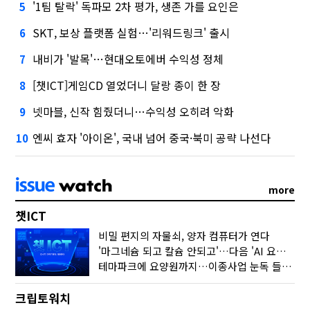
'1팀 탈락' 독파모 2차 평가, 생존 가를 요인은
5
SKT, 보상 플랫폼 실험…'리워드링크' 출시
6
내비가 '발목'…현대오토에버 수익성 정체
7
[챗ICT]게임CD 열었더니 달랑 종이 한 장
8
넷마블, 신작 힘줬더니…수익성 오히려 악화
9
엔씨 효자 '아이온', 국내 넘어 중국·북미 공략 나선다
10
more
챗ICT
비밀 편지의 자물쇠, 양자 컴퓨터가 연다
'마그네슘 되고 칼슘 안되고'…다음 'AI 요약' 갈 길은
테마파크에 요양원까지…이종사업 눈독 들이는 게임사
크립토워치