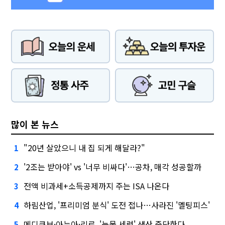
많이 본 뉴스
"20년 살았으니 내 집 되게 해달라?"
1
'2조는 받아야' vs '너무 비싸다'…공차, 매각 성공할까
2
전액 비과세+소득공제까지 주는 ISA 나온다
3
하림산업, '프리미엄 분식' 도전 접나…사라진 '멜팅피스'
4
메디큐브·아누아·리르, '눈물 세럼' 생산 중단한다
5