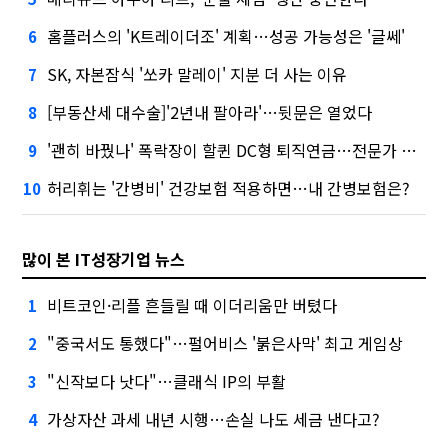
홈플러스의 'K트레이더조' 계획…성공 가능성은 '글쎄'
6
SK, 자본잠식 '쏘카 말레이' 지분 더 사는 이유
7
[부동산세 대수술]'2년내 팔아라'…뒷문은 열었다
8
'괜히 바꿨나' 폭락장이 할퀸 DC형 퇴직연금…전문가 조언은
9
허리휘는 '간병비' 건강보험 적용하면…내 간병보험은?
10
많이 본 IT성장기업 뉴스
비트코인·리플 흔들릴 때 이더리움만 버텼다
1
"중국서도 통했다"…펄어비스 '붉은사막' 최고 게임상
2
"신작보다 낫다"…클래식 IP의 부활
3
가상자산 과세 내년 시행…손실 나도 세금 낸다고?
4