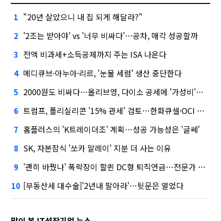
"20년 살았으니 내 집 되게 해달라?"
1
'2조는 받아야' vs '너무 비싸다'…공차, 매각 성공할까
2
전액 비과세+소득공제까지 주는 ISA 나온다
3
메디큐브·아누아·리르, '눈물 세럼' 생산 중단한다
4
2000원도 비싸다…올리브영, 다이소 공세에 '가성비'로 맞불
5
트럼프, 폴리실리콘 '15% 관세' 검토…한화큐셀·OCI 영향은?
6
홈플러스의 'K트레이더조' 계획…성공 가능성은 '글쎄'
7
SK, 자본잠식 '쏘카 말레이' 지분 더 사는 이유
8
'괜히 바꿨나' 폭락장이 할퀸 DC형 퇴직연금…전문가 조언은
9
[부동산세 대수술]'2년내 팔아라'…뒷문은 열었다
10
많이 본 IT성장기업 뉴스