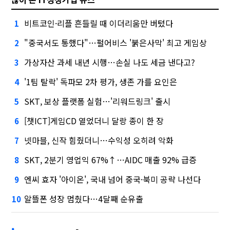
비트코인·리플 흔들릴 때 이더리움만 버텼다
1
"중국서도 통했다"…펄어비스 '붉은사막' 최고 게임상
2
가상자산 과세 내년 시행…손실 나도 세금 낸다고?
3
'1팀 탈락' 독파모 2차 평가, 생존 가를 요인은
4
SKT, 보상 플랫폼 실험…'리워드링크' 출시
5
[챗ICT]게임CD 열었더니 달랑 종이 한 장
6
넷마블, 신작 힘줬더니…수익성 오히려 악화
7
SKT, 2분기 영업익 67%↑…AIDC 매출 92% 급증
8
엔씨 효자 '아이온', 국내 넘어 중국·북미 공략 나선다
9
알뜰폰 성장 멈췄다…4달째 순유출
10