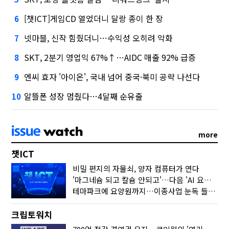
[챗ICT]게임CD 열었더니 달랑 종이 한 장
6
넷마블, 신작 힘줬더니…수익성 오히려 악화
7
SKT, 2분기 영업익 67%↑…AIDC 매출 92% 급증
8
엔씨 효자 '아이온', 국내 넘어 중국·북미 공략 나선다
9
알뜰폰 성장 멈췄다…4달째 순유출
10
more
챗ICT
비밀 편지의 자물쇠, 양자 컴퓨터가 연다
'마그네슘 되고 칼슘 안되고'…다음 'AI 요약' 갈 길은
테마파크에 요양원까지…이종사업 눈독 들이는 게임사
크립토워치