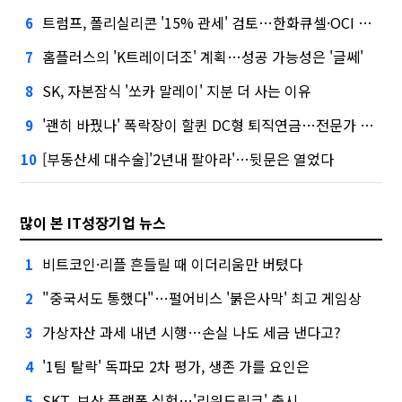
트럼프, 폴리실리콘 '15% 관세' 검토…한화큐셀·OCI 영향은?
6
홈플러스의 'K트레이더조' 계획…성공 가능성은 '글쎄'
7
SK, 자본잠식 '쏘카 말레이' 지분 더 사는 이유
8
'괜히 바꿨나' 폭락장이 할퀸 DC형 퇴직연금…전문가 조언은
9
[부동산세 대수술]'2년내 팔아라'…뒷문은 열었다
10
많이 본 IT성장기업 뉴스
비트코인·리플 흔들릴 때 이더리움만 버텼다
1
"중국서도 통했다"…펄어비스 '붉은사막' 최고 게임상
2
가상자산 과세 내년 시행…손실 나도 세금 낸다고?
3
'1팀 탈락' 독파모 2차 평가, 생존 가를 요인은
4
SKT, 보상 플랫폼 실험…'리워드링크' 출시
5