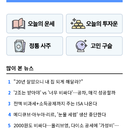
많이 본 뉴스
"20년 살았으니 내 집 되게 해달라?"
1
'2조는 받아야' vs '너무 비싸다'…공차, 매각 성공할까
2
전액 비과세+소득공제까지 주는 ISA 나온다
3
메디큐브·아누아·리르, '눈물 세럼' 생산 중단한다
4
2000원도 비싸다…올리브영, 다이소 공세에 '가성비'로 맞불
5