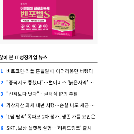
많이 본 IT성장기업 뉴스
비트코인·리플 흔들릴 때 이더리움만 버텼다
1
"중국서도 통했다"…펄어비스 '붉은사막' 최고 게임상
2
"신작보다 낫다"…클래식 IP의 부활
3
가상자산 과세 내년 시행…손실 나도 세금 낸다고?
4
'1팀 탈락' 독파모 2차 평가, 생존 가를 요인은
5
SKT, 보상 플랫폼 실험…'리워드링크' 출시
6