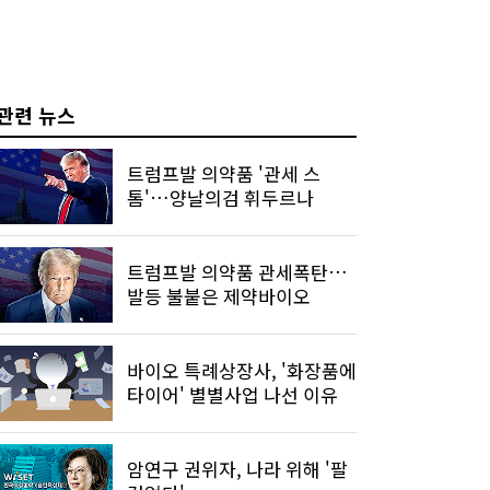
관련 뉴스
트럼프발 의약품 '관세 스
톰'…양날의검 휘두르나
트럼프발 의약품 관세폭탄…
발등 불붙은 제약바이오
바이오 특례상장사, '화장품에
타이어' 별별사업 나선 이유
암연구 권위자, 나라 위해 '팔