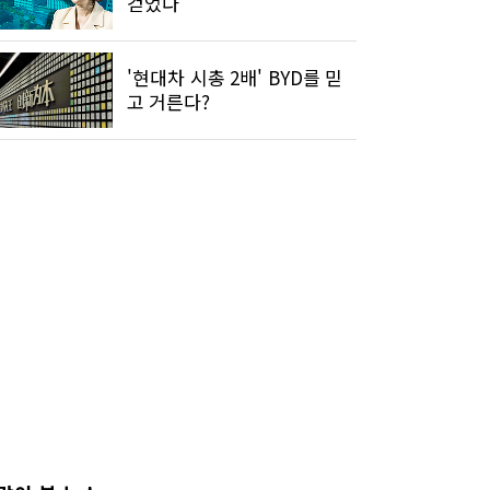
걷었다'
'현대차 시총 2배' BYD를 믿
고 거른다?