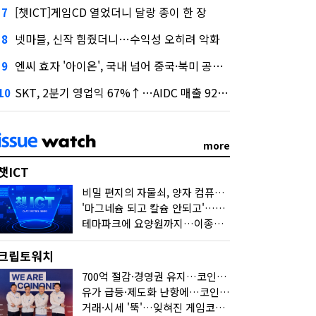
[챗ICT]게임CD 열었더니 달랑 종이 한 장
7
넷마블, 신작 힘줬더니…수익성 오히려 악화
8
엔씨 효자 '아이온', 국내 넘어 중국·북미 공략 나선다
9
SKT, 2분기 영업익 67%↑…AIDC 매출 92% 급증
10
more
챗ICT
비밀 편지의 자물쇠, 양자 컴퓨터가 연다
'마그네슘 되고 칼슘 안되고'…다음 'AI 요약' 갈 길은
테마파크에 요양원까지…이종사업 눈독 들이는 게임사
크립토워치
700억 절감·경영권 유지…코인원의 '영리한 딜'
유가 급등·제도화 난항에…코인 또 '멈칫'
거래·시세 '뚝'…잊혀진 게임코인들