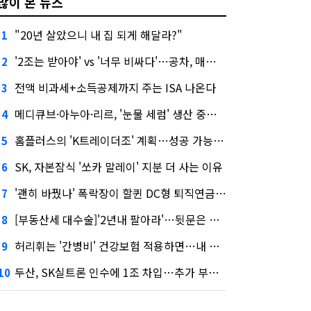
많이 본 뉴스
"20년 살았으니 내 집 되게 해달라?"
1
'2조는 받아야' vs '너무 비싸다'…공차, 매각 성공할까
2
전액 비과세+소득공제까지 주는 ISA 나온다
3
메디큐브·아누아·리르, '눈물 세럼' 생산 중단한다
4
홈플러스의 'K트레이더조' 계획…성공 가능성은 '글쎄'
5
SK, 자본잠식 '쏘카 말레이' 지분 더 사는 이유
6
'괜히 바꿨나' 폭락장이 할퀸 DC형 퇴직연금…전문가 조언은
7
[부동산세 대수술]'2년내 팔아라'…뒷문은 열었다
8
허리휘는 '간병비' 건강보험 적용하면…내 간병보험은?
9
두산, SK실트론 인수에 1조 차입…추가 부담은?
10