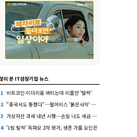
많이 본 IT성장기업 뉴스
비트코인·이더리움 버티는데 리플만 '털썩'
1
"중국서도 통했다"…펄어비스 '붉은사막' 최고 게임상
2
가상자산 과세 내년 시행…손실 나도 세금 낸다고?
3
'1팀 탈락' 독파모 2차 평가, 생존 가를 요인은
4