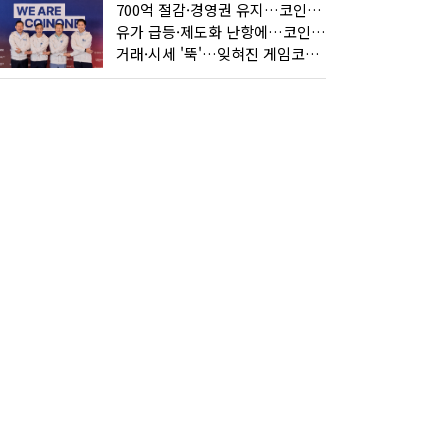
700억 절감·경영권 유지…코인원의 '영리한 딜'
유가 급등·제도화 난항에…코인 또 '멈칫'
거래·시세 '뚝'…잊혀진 게임코인들