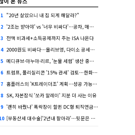
많이 본 뉴스
"20년 살았으니 내 집 되게 해달라?"
1
'2조는 받아야' vs '너무 비싸다'…공차, 매각 성공할까
2
전액 비과세+소득공제까지 주는 ISA 나온다
3
2000원도 비싸다…올리브영, 다이소 공세에 '가성비'로 맞불
4
메디큐브·아누아·리르, '눈물 세럼' 생산 중단한다
5
트럼프, 폴리실리콘 '15% 관세' 검토…한화큐셀·OCI 영향은?
6
홈플러스의 'K트레이더조' 계획…성공 가능성은 '글쎄'
7
SK, 자본잠식 '쏘카 말레이' 지분 더 사는 이유
8
'괜히 바꿨나' 폭락장이 할퀸 DC형 퇴직연금…전문가 조언은
9
[부동산세 대수술]'2년내 팔아라'…뒷문은 열었다
10