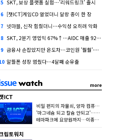
SKT, 보상 플랫폼 실험…'리워드링크' 출시
5
[챗ICT]게임CD 열었더니 달랑 종이 한 장
6
넷마블, 신작 힘줬더니…수익성 오히려 악화
7
SKT, 2분기 영업익 67%↑…AIDC 매출 92% 급증
8
금융사 손잡았지만 온도차…코인원 '훨훨'·코빗 '잠잠'
9
알뜰폰 성장 멈췄다…4달째 순유출
10
more
챗ICT
비밀 편지의 자물쇠, 양자 컴퓨터가 연다
'마그네슘 되고 칼슘 안되고'…다음 'AI 요약' 갈 길은
테마파크에 요양원까지…이종사업 눈독 들이는 게임사
크립토워치