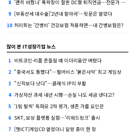
'괜히 바꿨나' 폭락장이 할퀸 DC형 퇴직연금…전문가 조언은
8
[부동산세 대수술]'2년내 팔아라'…뒷문은 열었다
9
허리휘는 '간병비' 건강보험 적용하면…내 간병보험은?
10
많이 본 IT성장기업 뉴스
비트코인·리플 흔들릴 때 이더리움만 버텼다
1
"중국서도 통했다"…펄어비스 '붉은사막' 최고 게임상
2
"신작보다 낫다"…클래식 IP의 부활
3
가상자산 과세 내년 시행…손실 나도 세금 낸다고?
4
'1팀 탈락' 독파모 2차 평가, 생존 가를 요인은
5
SKT, 보상 플랫폼 실험…'리워드링크' 출시
6
[챗ICT]게임CD 열었더니 달랑 종이 한 장
7