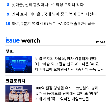
넷마블, 신작 힘줬더니…수익성 오히려 악화
8
엔씨 효자 '아이온', 국내 넘어 중국·북미 공략 나선다
9
SKT, 2분기 영업익 67%↑…AIDC 매출 92% 급증
10
more
챗ICT
비밀 편지의 자물쇠, 양자 컴퓨터가 연다
'마그네슘 되고 칼슘 안되고'…다음 'AI 요약' 갈 길은
테마파크에 요양원까지…이종사업 눈독 들이는 게임사
크립토워치
700억 절감·경영권 유지…코인원의 '영리한 딜'
유가 급등·제도화 난항에…코인 또 '멈칫'
거래·시세 '뚝'…잊혀진 게임코인들