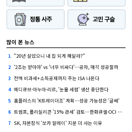
많이 본 뉴스
"20년 살았으니 내 집 되게 해달라?"
1
'2조는 받아야' vs '너무 비싸다'…공차, 매각 성공할까
2
전액 비과세+소득공제까지 주는 ISA 나온다
3
메디큐브·아누아·리르, '눈물 세럼' 생산 중단한다
4
홈플러스의 'K트레이더조' 계획…성공 가능성은 '글쎄'
5
트럼프, 폴리실리콘 '15% 관세' 검토…한화큐셀·OCI 영향은?
6
SK, 자본잠식 '쏘카 말레이' 지분 더 사는 이유
7