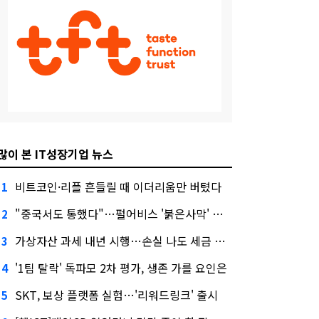
많이 본 IT성장기업 뉴스
비트코인·리플 흔들릴 때 이더리움만 버텼다
1
"중국서도 통했다"…펄어비스 '붉은사막' 최고 게임상
2
가상자산 과세 내년 시행…손실 나도 세금 낸다고?
3
'1팀 탈락' 독파모 2차 평가, 생존 가를 요인은
4
SKT, 보상 플랫폼 실험…'리워드링크' 출시
5