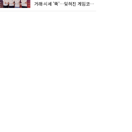
거래·시세 '뚝'…잊혀진 게임코인들