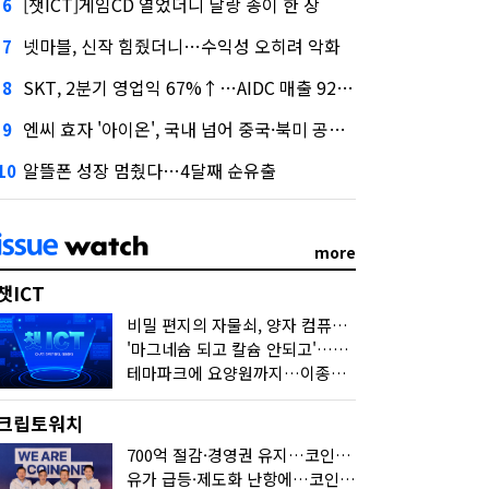
[챗ICT]게임CD 열었더니 달랑 종이 한 장
6
넷마블, 신작 힘줬더니…수익성 오히려 악화
7
SKT, 2분기 영업익 67%↑…AIDC 매출 92% 급증
8
엔씨 효자 '아이온', 국내 넘어 중국·북미 공략 나선다
9
알뜰폰 성장 멈췄다…4달째 순유출
10
more
챗ICT
비밀 편지의 자물쇠, 양자 컴퓨터가 연다
'마그네슘 되고 칼슘 안되고'…다음 'AI 요약' 갈 길은
테마파크에 요양원까지…이종사업 눈독 들이는 게임사
크립토워치
700억 절감·경영권 유지…코인원의 '영리한 딜'
유가 급등·제도화 난항에…코인 또 '멈칫'