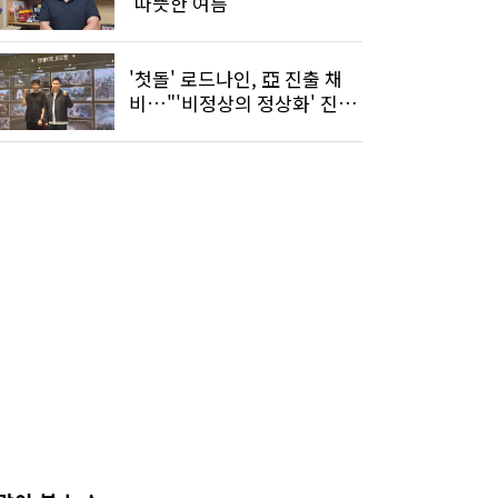
'따뜻한 여름'
'첫돌' 로드나인, 亞 진출 채
비…"'비정상의 정상화' 진행
중"