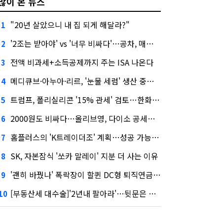
많이 본 뉴스
"20년 살았으니 내 집 되게 해달라?"
1
'2조는 받아야' vs '너무 비싸다'…공차, 매각 성공할까
2
전액 비과세+소득공제까지 주는 ISA 나온다
3
메디큐브·아누아·리르, '눈물 세럼' 생산 중단한다
4
트럼프, 폴리실리콘 '15% 관세' 검토…한화큐셀·OCI 영향은?
5
2000원도 비싸다…올리브영, 다이소 공세에 '가성비'로 맞불
6
홈플러스의 'K트레이더조' 계획…성공 가능성은 '글쎄'
7
SK, 자본잠식 '쏘카 말레이' 지분 더 사는 이유
8
'괜히 바꿨나' 폭락장이 할퀸 DC형 퇴직연금…전문가 조언은
9
[부동산세 대수술]'2년내 팔아라'…뒷문은 열었다
10