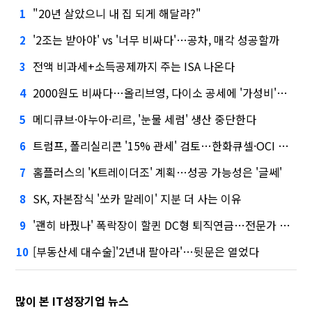
"20년 살았으니 내 집 되게 해달라?"
1
'2조는 받아야' vs '너무 비싸다'…공차, 매각 성공할까
2
전액 비과세+소득공제까지 주는 ISA 나온다
3
2000원도 비싸다…올리브영, 다이소 공세에 '가성비'로 맞불
4
메디큐브·아누아·리르, '눈물 세럼' 생산 중단한다
5
트럼프, 폴리실리콘 '15% 관세' 검토…한화큐셀·OCI 영향은?
6
홈플러스의 'K트레이더조' 계획…성공 가능성은 '글쎄'
7
SK, 자본잠식 '쏘카 말레이' 지분 더 사는 이유
8
'괜히 바꿨나' 폭락장이 할퀸 DC형 퇴직연금…전문가 조언은
9
[부동산세 대수술]'2년내 팔아라'…뒷문은 열었다
10
많이 본 IT성장기업 뉴스