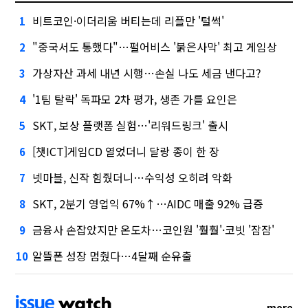
비트코인·이더리움 버티는데 리플만 '털썩'
1
"중국서도 통했다"…펄어비스 '붉은사막' 최고 게임상
2
가상자산 과세 내년 시행…손실 나도 세금 낸다고?
3
'1팀 탈락' 독파모 2차 평가, 생존 가를 요인은
4
SKT, 보상 플랫폼 실험…'리워드링크' 출시
5
[챗ICT]게임CD 열었더니 달랑 종이 한 장
6
넷마블, 신작 힘줬더니…수익성 오히려 악화
7
SKT, 2분기 영업익 67%↑…AIDC 매출 92% 급증
8
금융사 손잡았지만 온도차…코인원 '훨훨'·코빗 '잠잠'
9
알뜰폰 성장 멈췄다…4달째 순유출
10
more