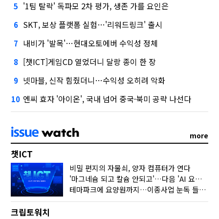
'1팀 탈락' 독파모 2차 평가, 생존 가를 요인은
5
SKT, 보상 플랫폼 실험…'리워드링크' 출시
6
내비가 '발목'…현대오토에버 수익성 정체
7
[챗ICT]게임CD 열었더니 달랑 종이 한 장
8
넷마블, 신작 힘줬더니…수익성 오히려 악화
9
엔씨 효자 '아이온', 국내 넘어 중국·북미 공략 나선다
10
more
챗ICT
비밀 편지의 자물쇠, 양자 컴퓨터가 연다
'마그네슘 되고 칼슘 안되고'…다음 'AI 요약' 갈 길은
테마파크에 요양원까지…이종사업 눈독 들이는 게임사
크립토워치