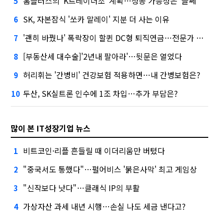
홈플러스의 'K트레이더조' 계획…성공 가능성은 '글쎄'
5
SK, 자본잠식 '쏘카 말레이' 지분 더 사는 이유
6
'괜히 바꿨나' 폭락장이 할퀸 DC형 퇴직연금…전문가 조언은
7
[부동산세 대수술]'2년내 팔아라'…뒷문은 열었다
8
허리휘는 '간병비' 건강보험 적용하면…내 간병보험은?
9
두산, SK실트론 인수에 1조 차입…추가 부담은?
10
많이 본 IT성장기업 뉴스
비트코인·리플 흔들릴 때 이더리움만 버텼다
1
"중국서도 통했다"…펄어비스 '붉은사막' 최고 게임상
2
"신작보다 낫다"…클래식 IP의 부활
3
가상자산 과세 내년 시행…손실 나도 세금 낸다고?
4