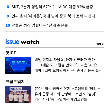
SKT, 2분기 영업익 67%↑…AIDC 매출 92% 급증
8
엔씨 효자 '아이온', 국내 넘어 중국·북미 공략 나선다
9
알뜰폰 성장 멈췄다…4달째 순유출
10
more
챗ICT
비밀 편지의 자물쇠, 양자 컴퓨터가 연다
'마그네슘 되고 칼슘 안되고'…다음 'AI 요약' 갈 길은
테마파크에 요양원까지…이종사업 눈독 들이는 게임사
크립토워치
700억 절감·경영권 유지…코인원의 '영리한 딜'
유가 급등·제도화 난항에…코인 또 '멈칫'
거래·시세 '뚝'…잊혀진 게임코인들