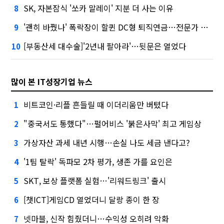
SK, 자본잠식 '쏘카 말레이' 지분 더 사는 이유
8
'괜히 바꿨나' 폭락장이 할퀸 DC형 퇴직연금…전문가 조언은
9
[부동산세 대수술]'2년내 팔아라'…뒷문은 열었다
10
많이 본 IT성장기업 뉴스
비트코인·리플 흔들릴 때 이더리움만 버텼다
1
"중국서도 통했다"…펄어비스 '붉은사막' 최고 게임상
2
가상자산 과세 내년 시행…손실 나도 세금 낸다고?
3
'1팀 탈락' 독파모 2차 평가, 생존 가를 요인은
4
SKT, 보상 플랫폼 실험…'리워드링크' 출시
5
[챗ICT]게임CD 열었더니 달랑 종이 한 장
6
넷마블, 신작 힘줬더니…수익성 오히려 악화
7