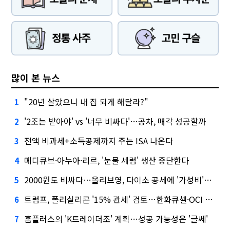
많이 본 뉴스
"20년 살았으니 내 집 되게 해달라?"
1
'2조는 받아야' vs '너무 비싸다'…공차, 매각 성공할까
2
전액 비과세+소득공제까지 주는 ISA 나온다
3
메디큐브·아누아·리르, '눈물 세럼' 생산 중단한다
4
2000원도 비싸다…올리브영, 다이소 공세에 '가성비'로 맞불
5
트럼프, 폴리실리콘 '15% 관세' 검토…한화큐셀·OCI 영향은?
6
홈플러스의 'K트레이더조' 계획…성공 가능성은 '글쎄'
7