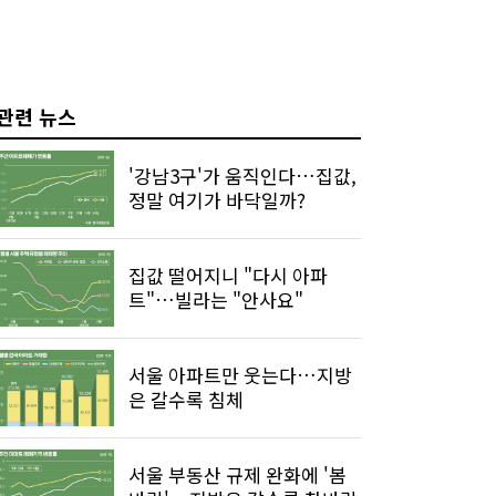
관련 뉴스
'강남3구'가 움직인다…집값,
정말 여기가 바닥일까?
집값 떨어지니 "다시 아파
트"…빌라는 "안사요"
서울 아파트만 웃는다…지방
은 갈수록 침체
서울 부동산 규제 완화에 '봄