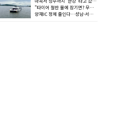
마곡서 성수까지 '한강' 타고 갔습니다
"타이어 절반 물에 잠기면? 무조건 탈출하세요"
양재IC 정체 줄인다…성남-서초 고속도로 2029년 착공