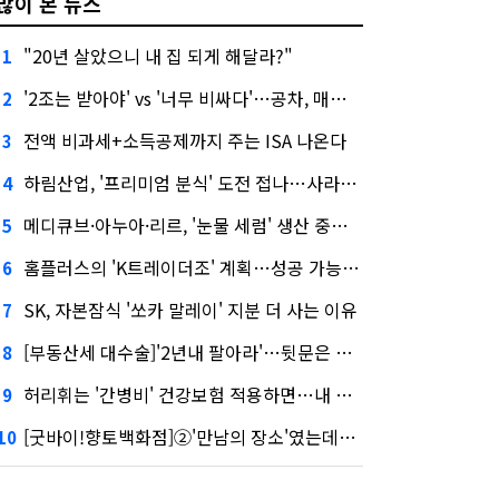
많이 본 뉴스
"20년 살았으니 내 집 되게 해달라?"
1
'2조는 받아야' vs '너무 비싸다'…공차, 매각 성공할까
2
전액 비과세+소득공제까지 주는 ISA 나온다
3
하림산업, '프리미엄 분식' 도전 접나…사라진 '멜팅피스'
4
메디큐브·아누아·리르, '눈물 세럼' 생산 중단한다
5
홈플러스의 'K트레이더조' 계획…성공 가능성은 '글쎄'
6
SK, 자본잠식 '쏘카 말레이' 지분 더 사는 이유
7
[부동산세 대수술]'2년내 팔아라'…뒷문은 열었다
8
허리휘는 '간병비' 건강보험 적용하면…내 간병보험은?
9
[굿바이!향토백화점]②'만남의 장소'였는데…멈춰선 대백의 시계
10