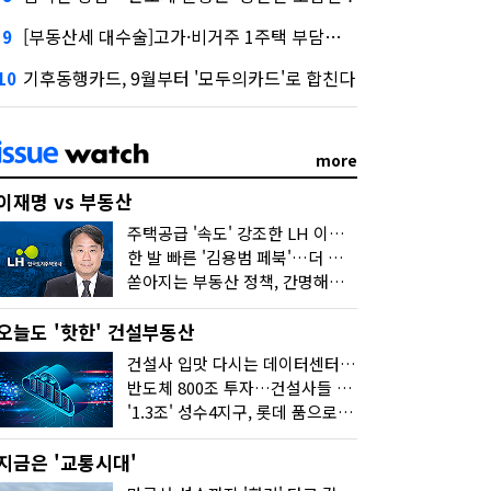
[부동산세 대수술]고가·비거주 1주택 부담…'대전족'도 불똥
9
기후동행카드, 9월부터 '모두의카드'로 합친다
10
more
이재명 vs 부동산
주택공급 '속도' 강조한 LH 이성훈 "전력질주해야"
한 발 빠른 '김용범 페북'…더 강한 부동산 규제 나오나
쏟아지는 부동산 정책, 간명해져야
오늘도 '핫한' 건설부동산
건설사 입맛 다시는 데이터센터…암초는 '주민 반대'
반도체 800조 투자…건설사들 "물 들어온다!"
'1.3조' 성수4지구, 롯데 품으로…'성수르엘 S70' 거듭
지금은 '교통시대'