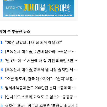
많이 본 부동산 뉴스
"20년 살았으니 내 집 되게 해달라?"
1
[부동산세 대수술]'2년내 팔아라'…뒷문은 열었다
2
'난 없는데…' 서울에 내 집 가진 외국인 3만3000명
3
[부동산세 대수술]종부세 낼 사람 줄지만 세 부담 커진다
4
"오른 양도세, 결국 매수자에"…'손피' 부활할까?
5
월세세액공제한도 200만원 는다…공제액 최대 54만원↑
6
[인사이드 스토리]가덕도 또 암초?…공공공사의 '굴레'
7
숨죽인 강남…반도체 훈풍은 '동탄발 호남선'?
8