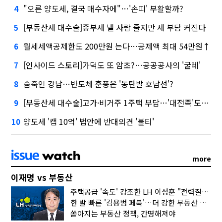
"오른 양도세, 결국 매수자에"…'손피' 부활할까?
4
[부동산세 대수술]종부세 낼 사람 줄지만 세 부담 커진다
5
월세세액공제한도 200만원 는다…공제액 최대 54만원↑
6
[인사이드 스토리]가덕도 또 암초?…공공공사의 '굴레'
7
숨죽인 강남…반도체 훈풍은 '동탄발 호남선'?
8
[부동산세 대수술]고가·비거주 1주택 부담…'대전족'도 불똥
9
양도세 '캡 10억' 법안에 반대의견 '불티'
10
more
이재명 vs 부동산
주택공급 '속도' 강조한 LH 이성훈 "전력질주해야"
한 발 빠른 '김용범 페북'…더 강한 부동산 규제 나오나
쏟아지는 부동산 정책, 간명해져야