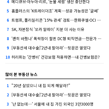
메디큐브·아누아·리르, '눈물 세럼' 생산 중단한다
4
홈플러스의 'K트레이더조' 계획…성공 가능성은 '글쎄'
5
트럼프, 폴리실리콘 '15% 관세' 검토…한화큐셀·OCI 영향은?
6
SK, 자본잠식 '쏘카 말레이' 지분 더 사는 이유
7
'괜히 바꿨나' 폭락장이 할퀸 DC형 퇴직연금…전문가 조언은
8
[부동산세 대수술]'2년내 팔아라'…뒷문은 열었다
9
허리휘는 '간병비' 건강보험 적용하면…내 간병보험은?
10
많이 본 부동산 뉴스
"20년 살았으니 내 집 되게 해달라?"
1
[부동산세 대수술]'2년내 팔아라'…뒷문은 열었다
2
'난 없는데…' 서울에 내 집 가진 외국인 3만3000명
3