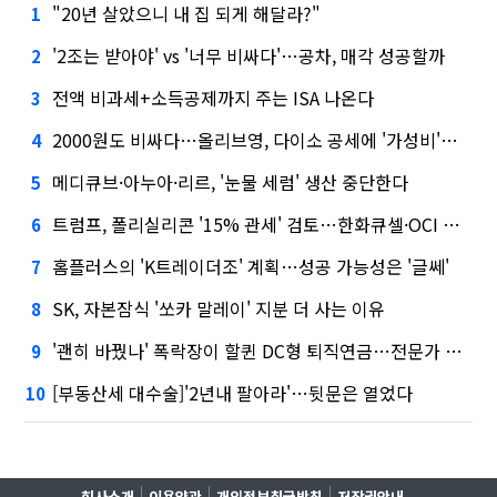
"20년 살았으니 내 집 되게 해달라?"
1
'2조는 받아야' vs '너무 비싸다'…공차, 매각 성공할까
2
전액 비과세+소득공제까지 주는 ISA 나온다
3
2000원도 비싸다…올리브영, 다이소 공세에 '가성비'로 맞불
4
메디큐브·아누아·리르, '눈물 세럼' 생산 중단한다
5
트럼프, 폴리실리콘 '15% 관세' 검토…한화큐셀·OCI 영향은?
6
홈플러스의 'K트레이더조' 계획…성공 가능성은 '글쎄'
7
SK, 자본잠식 '쏘카 말레이' 지분 더 사는 이유
8
'괜히 바꿨나' 폭락장이 할퀸 DC형 퇴직연금…전문가 조언은
9
[부동산세 대수술]'2년내 팔아라'…뒷문은 열었다
10
회사소개
이용약관
개인정보취급방침
저작권안내