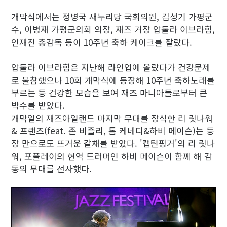
개막식에서는 정병국 새누리당 국회의원, 김성기 가평군
수, 이병재 가평군의회 의장, 재즈 거장 압둘라 이브라힘,
인재진 총감독 등이 10주년 축하 케이크를 잘랐다.
압둘라 이브라힘은 지난해 라인업에 올랐다가 건강문제
로 불참했으나 10회 개막식에 등장해 10주년 축하노래를
부르는 등 건강한 모습을 보여 재즈 마니아들로부터 큰
박수를 받았다.
개막일의 재즈아일랜드 마지막 무대를 장식한 리 릿나워
& 프랜즈(feat. 존 비즐리, 톰 케네디&하비 메이슨)는 등
장 만으로도 뜨거운 갈채를 받았다. '캡틴핑거'의 리 릿나
워, 포플레이의 현역 드러머인 하비 메이슨이 함께 해 감
동의 무대를 선사했다.