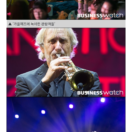
▲ '가을재즈에 녹아든 관람객들'