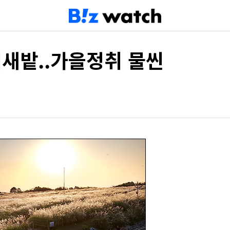
억새밭..가을정취 물씬