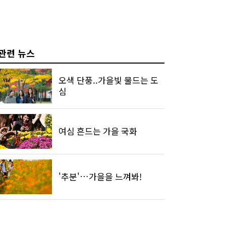
관련 뉴스
오색 단풍..가을빛 물드는 도
심
여심 흔드는 가을 국화
'추분'…가을을 느껴봐!