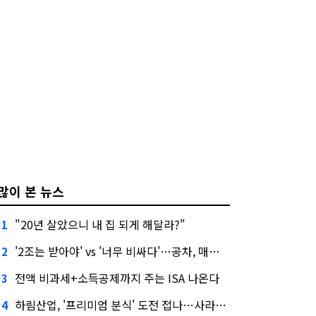
많이 본 뉴스
"20년 살았으니 내 집 되게 해달라?"
1
'2조는 받아야' vs '너무 비싸다'…공차, 매각 성공할까
2
전액 비과세+소득공제까지 주는 ISA 나온다
3
하림산업, '프리미엄 분식' 도전 접나…사라진 '멜팅피스'
4