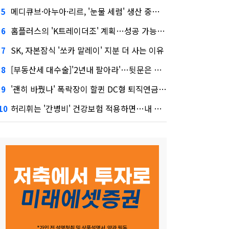
메디큐브·아누아·리르, '눈물 세럼' 생산 중단한다
5
홈플러스의 'K트레이더조' 계획…성공 가능성은 '글쎄'
6
SK, 자본잠식 '쏘카 말레이' 지분 더 사는 이유
7
[부동산세 대수술]'2년내 팔아라'…뒷문은 열었다
8
'괜히 바꿨나' 폭락장이 할퀸 DC형 퇴직연금…전문가 조언은
9
허리휘는 '간병비' 건강보험 적용하면…내 간병보험은?
10