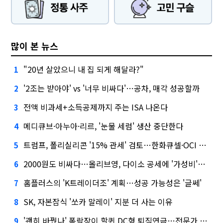
많이 본 뉴스
"20년 살았으니 내 집 되게 해달라?"
1
'2조는 받아야' vs '너무 비싸다'…공차, 매각 성공할까
2
전액 비과세+소득공제까지 주는 ISA 나온다
3
메디큐브·아누아·리르, '눈물 세럼' 생산 중단한다
4
트럼프, 폴리실리콘 '15% 관세' 검토…한화큐셀·OCI 영향은?
5
2000원도 비싸다…올리브영, 다이소 공세에 '가성비'로 맞불
6
홈플러스의 'K트레이더조' 계획…성공 가능성은 '글쎄'
7
SK, 자본잠식 '쏘카 말레이' 지분 더 사는 이유
8
'괜히 바꿨나' 폭락장이 할퀸 DC형 퇴직연금…전문가 조언은
9