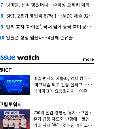
넷마블, 신작 힘줬더니…수익성 오히려 악화
7
SKT, 2분기 영업익 67%↑…AIDC 매출 92% 급증
8
엔씨 효자 '아이온', 국내 넘어 중국·북미 공략 나선다
9
알뜰폰 성장 멈췄다…4달째 순유출
10
more
챗ICT
비밀 편지의 자물쇠, 양자 컴퓨터가 연다
'마그네슘 되고 칼슘 안되고'…다음 'AI 요약' 갈 길은
테마파크에 요양원까지…이종사업 눈독 들이는 게임사
크립토워치
700억 절감·경영권 유지…코인원의 '영리한 딜'
유가 급등·제도화 난항에…코인 또 '멈칫'
거래·시세 '뚝'…잊혀진 게임코인들