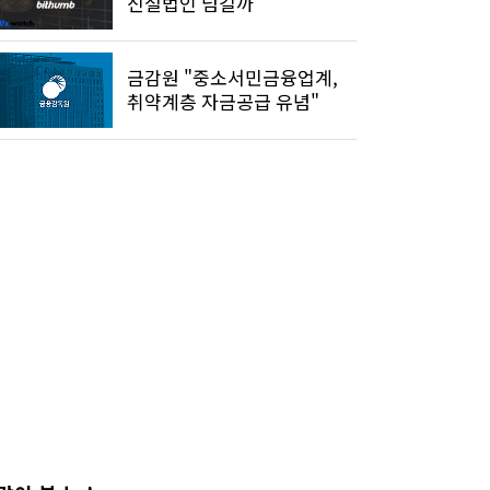
신설법인 넘길까
금감원 "중소서민금융업계,
취약계층 자금공급 유념"