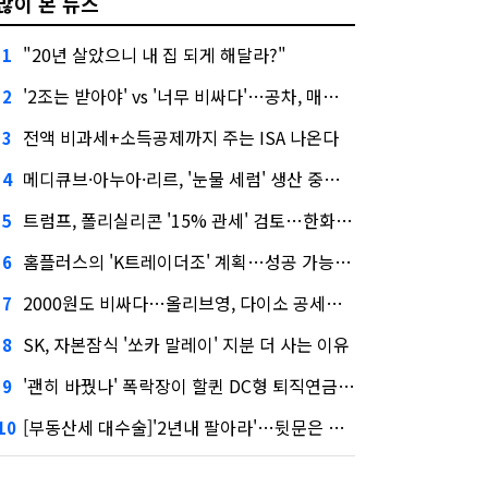
많이 본 뉴스
"20년 살았으니 내 집 되게 해달라?"
1
'2조는 받아야' vs '너무 비싸다'…공차, 매각 성공할까
2
전액 비과세+소득공제까지 주는 ISA 나온다
3
메디큐브·아누아·리르, '눈물 세럼' 생산 중단한다
4
트럼프, 폴리실리콘 '15% 관세' 검토…한화큐셀·OCI 영향은?
5
홈플러스의 'K트레이더조' 계획…성공 가능성은 '글쎄'
6
2000원도 비싸다…올리브영, 다이소 공세에 '가성비'로 맞불
7
SK, 자본잠식 '쏘카 말레이' 지분 더 사는 이유
8
'괜히 바꿨나' 폭락장이 할퀸 DC형 퇴직연금…전문가 조언은
9
[부동산세 대수술]'2년내 팔아라'…뒷문은 열었다
10