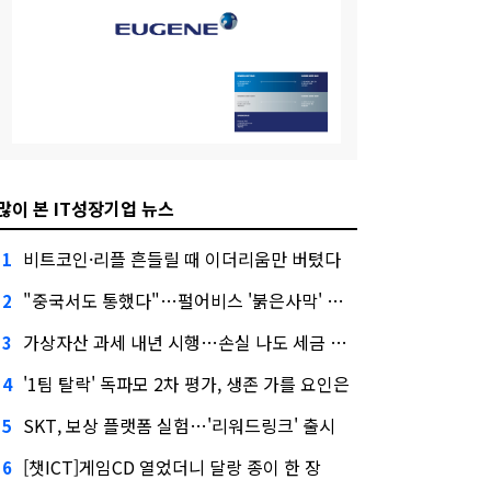
많이 본 IT성장기업 뉴스
비트코인·리플 흔들릴 때 이더리움만 버텼다
1
"중국서도 통했다"…펄어비스 '붉은사막' 최고 게임상
2
가상자산 과세 내년 시행…손실 나도 세금 낸다고?
3
'1팀 탈락' 독파모 2차 평가, 생존 가를 요인은
4
SKT, 보상 플랫폼 실험…'리워드링크' 출시
5
[챗ICT]게임CD 열었더니 달랑 종이 한 장
6