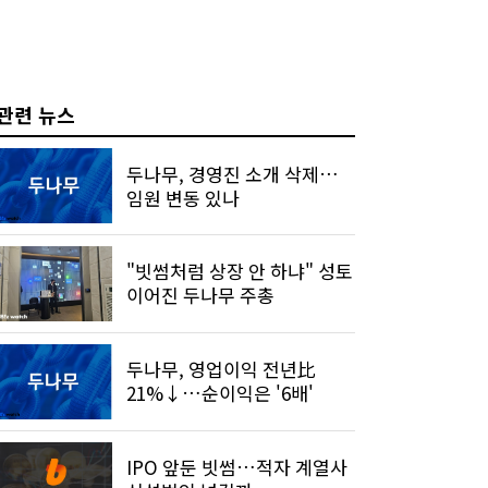
관련 뉴스
두나무, 경영진 소개 삭제…
임원 변동 있나
"빗썸처럼 상장 안 하냐" 성토
이어진 두나무 주총
두나무, 영업이익 전년比
21%↓…순이익은 '6배'
IPO 앞둔 빗썸…적자 계열사