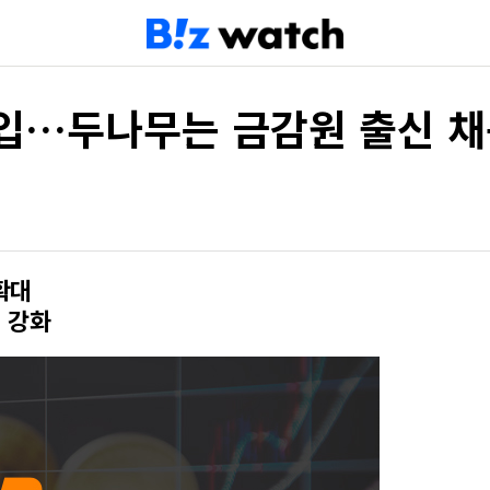
영입…두나무는 금감원 출신 
확대
 강화