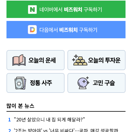
많이 본 뉴스
"20년 살았으니 내 집 되게 해달라?"
1
'2조는 받아야' vs '너무 비싸다'…공차, 매각 성공할까
2