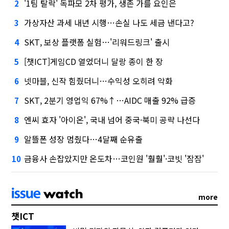
'1팀 탈락' 독파모 2차 평가, 생존 가를 요인은
2
가상자산 과세 내년 시행…손실 나도 세금 낸다고?
3
SKT, 보상 플랫폼 실험…'리워드링크' 출시
4
[챗ICT]게임CD 열었더니 달랑 종이 한 장
5
넷마블, 신작 힘줬더니…수익성 오히려 악화
6
SKT, 2분기 영업익 67%↑…AIDC 매출 92% 급증
7
엔씨 효자 '아이온', 국내 넘어 중국·북미 공략 나선다
8
알뜰폰 성장 멈췄다…4달째 순유출
9
금융사 손잡았지만 온도차…코인원 '훨훨'·코빗 '잠잠'
10
more
챗ICT