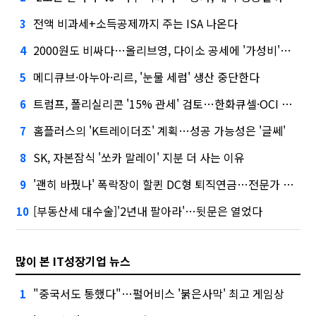
전액 비과세+소득공제까지 주는 ISA 나온다
3
2000원도 비싸다…올리브영, 다이소 공세에 '가성비'로 맞불
4
메디큐브·아누아·리르, '눈물 세럼' 생산 중단한다
5
트럼프, 폴리실리콘 '15% 관세' 검토…한화큐셀·OCI 영향은?
6
홈플러스의 'K트레이더조' 계획…성공 가능성은 '글쎄'
7
SK, 자본잠식 '쏘카 말레이' 지분 더 사는 이유
8
'괜히 바꿨나' 폭락장이 할퀸 DC형 퇴직연금…전문가 조언은
9
[부동산세 대수술]'2년내 팔아라'…뒷문은 열었다
10
많이 본 IT성장기업 뉴스
"중국서도 통했다"…펄어비스 '붉은사막' 최고 게임상
1