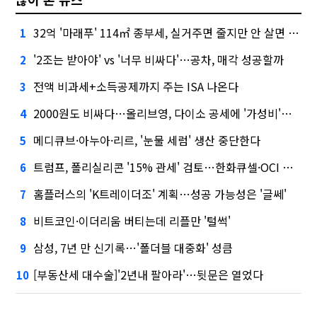
32억 '마래푸' 114㎡ 종부세, 실거주면 줄지만 안 살면 2.5배
1
'2조는 받아야' vs '너무 비싸다'…공차, 매각 성공할까
2
전액 비과세+소득공제까지 주는 ISA 나온다
3
2000원도 비싸다…올리브영, 다이소 공세에 '가성비'로 맞불
4
메디큐브·아누아·리르, '눈물 세럼' 생산 중단한다
5
트럼프, 폴리실리콘 '15% 관세' 검토…한화큐셀·OCI 영향은?
6
홈플러스의 'K트레이더조' 계획…성공 가능성은 '글쎄'
7
비트코인·이더리움 버티는데 리플만 '털썩'
8
삼성, 7년 만 신기록…'폴더블 대중화' 성큼
9
[부동산세 대수술]'2년내 팔아라'…뒷문은 열었다
10