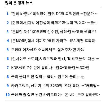
많이 본 경제 뉴스
'괜히 바꿨나' 폭락장이 할퀸 DC형 퇴직연금…전문가 조언은
1
[현장에서]지방 이전설에 국책은행·농협 '행동파'…금감원 '신중모드'
2
'본입찰 D-1' KDB생명 인수전, 삼성·한투·흥국 셈법은?
3
[돈MORE]절세 미끼로 '국장 가라'?…ISA 개편 후폭풍
4
주담대 이자상환 소득공제도 '실거주자'만 가능
5
[인사이드 스토리]시중은행과 인뱅, '비용효율성' 다른 잣대 왜?
6
KDB생명 7수 만에 팔리나…한화·흥국·한투 3파전
7
금리 올려도 안 잡히는 집값…한은에 쏠리는 눈
8
카카오뱅크, 상반기 순익 3280억 '역대 최대'…"캐피탈, 자산 1조원 이상"
9
금융 매출 절반 넘긴 카카오페이…돈 버는 구조 달라졌다
10