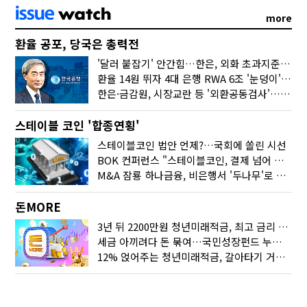
more
환율 공포, 당국은 총력전
'달러 붙잡기' 안간힘…한은, 외화 초과지준에 이자 6개월 더
환율 14원 뛰자 4대 은행 RWA 6조 '눈덩이'…2배 뛴 2분기는?
한은·금감원, 시장교란 등 '외환공동검사'…환율 급등 전방위 대응
스테이블 코인 '합종연횡'
스테이블코인 법안 언제?…국회에 쏠린 시선
BOK 컨퍼런스 "스테이블코인, 결제 넘어 보험 대출 등 금융 연결 도구"
M&A 잠룡 하나금융, 비은행서 '두나무'로 눈돌린 이유는
돈MORE
3년 뒤 2200만원 청년미래적금, 최고 금리 받으려면?
세금 아끼려다 돈 묶여…국민성장펀드 누가 가입하면 좋을까
12% 얹어주는 청년미래적금, 갈아타기 거절 될수 있어요