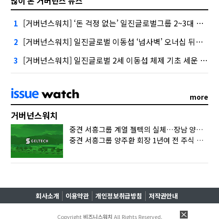
많이 본 거버넌스 뉴스
[거버넌스워치] ‘돈 걱정 없는’ 일진글로벌그룹 2~3대 승계 ‘술술’
1
[거버넌스워치] 일진글로벌 이동섭 ‘넘사벽’ 오너십 뒤엔 ‘1조 주식 소각’
2
[거버넌스워치] 일진글로벌 2세 이동섭 체제 기초 세운 ‘일진 2640억’
3
more
거버넌스워치
중견 서흥그룹 계열 젤텍의 실체…장남 양준택의 ‘마르지 않는 샘’
중견 서흥그룹 양주환 회장 1년여 전 주식 증여…‘다 계산이 있었구나’
회사소개
이용약관
개인정보취급방침
저작권안내
Copyright
비즈니스워치
All Rights Reserved.