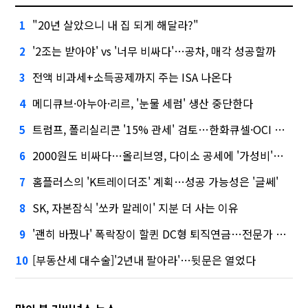
"20년 살았으니 내 집 되게 해달라?"
1
'2조는 받아야' vs '너무 비싸다'…공차, 매각 성공할까
2
전액 비과세+소득공제까지 주는 ISA 나온다
3
메디큐브·아누아·리르, '눈물 세럼' 생산 중단한다
4
트럼프, 폴리실리콘 '15% 관세' 검토…한화큐셀·OCI 영향은?
5
2000원도 비싸다…올리브영, 다이소 공세에 '가성비'로 맞불
6
홈플러스의 'K트레이더조' 계획…성공 가능성은 '글쎄'
7
SK, 자본잠식 '쏘카 말레이' 지분 더 사는 이유
8
'괜히 바꿨나' 폭락장이 할퀸 DC형 퇴직연금…전문가 조언은
9
[부동산세 대수술]'2년내 팔아라'…뒷문은 열었다
10