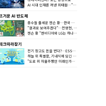
AI 시대 인재론 꺼낸 최태원…"협업이 경쟁력"
뜨거운 AI 반도체
총수들 줄세운 젠슨 황…한국 산업계 새판 짰다
"결과로 보여주겠다"…전영현, 젠슨 황과 HBM5 논의
젠슨 황 "엔비디아와 LG는 하나의 거대한 팀"
테크따라잡기
전기 창고도 돈을 번다?…ESS의 '두뇌' EMO가 뭐길래
하늘 위 특별함, 기내식에 담긴 기술의 세계
"도로 위 자율주행만 미래인가요"…진흙탕서 길 내는 HD현대 AI 기술