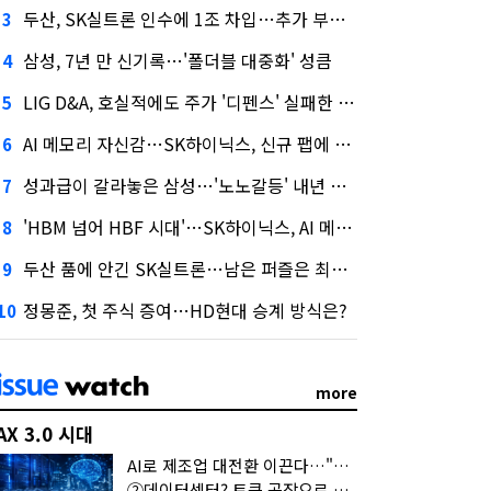
두산, SK실트론 인수에 1조 차입…추가 부담은?
3
삼성, 7년 만 신기록…'폴더블 대중화' 성큼
4
LIG D&A, 호실적에도 주가 '디펜스' 실패한 이유
5
AI 메모리 자신감…SK하이닉스, 신규 팹에 54조 투자
6
성과급이 갈라놓은 삼성…'노노갈등' 내년 교섭 판 흔들까
7
'HBM 넘어 HBF 시대'…SK하이닉스, AI 메모리 표준 선점 나섰다
8
두산 품에 안긴 SK실트론…남은 퍼즐은 최태원 지분 29.4%
9
정몽준, 첫 주식 증여…HD현대 승계 방식은?
10
more
AX 3.0 시대
AI로 제조업 대전환 이끈다…"2030년까지 민관합동 20조 투자"
②데이터센터? 토큰 공장으로 변신