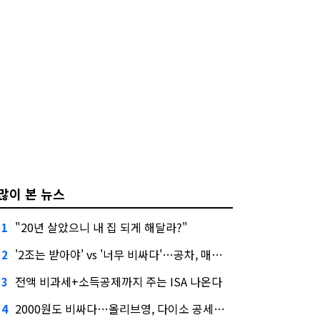
많이 본 뉴스
"20년 살았으니 내 집 되게 해달라?"
1
'2조는 받아야' vs '너무 비싸다'…공차, 매각 성공할까
2
전액 비과세+소득공제까지 주는 ISA 나온다
3
2000원도 비싸다…올리브영, 다이소 공세에 '가성비'로 맞불
4