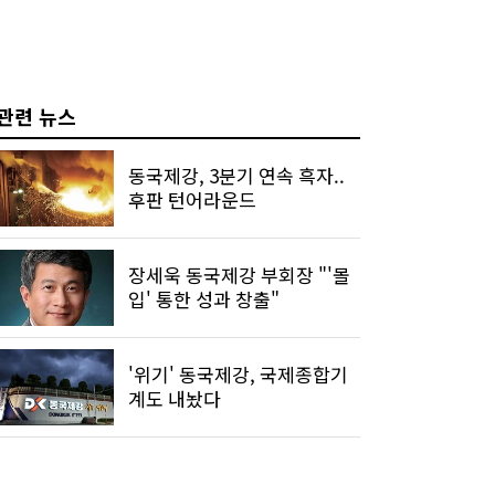
관련 뉴스
동국제강, 3분기 연속 흑자..
후판 턴어라운드
장세욱 동국제강 부회장 "'몰
입' 통한 성과 창출"
'위기' 동국제강, 국제종합기
계도 내놨다