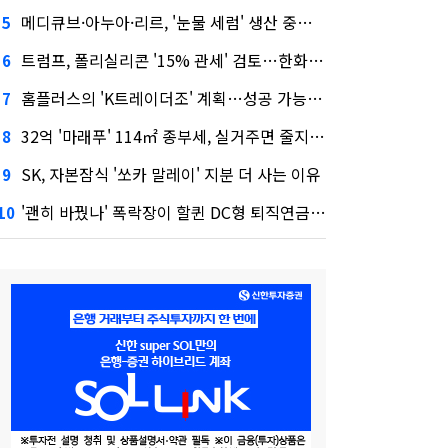
메디큐브·아누아·리르, '눈물 세럼' 생산 중단한다
5
트럼프, 폴리실리콘 '15% 관세' 검토…한화큐셀·OCI 영향은?
6
홈플러스의 'K트레이더조' 계획…성공 가능성은 '글쎄'
7
32억 '마래푸' 114㎡ 종부세, 실거주면 줄지만 안 살면 2.5배
8
SK, 자본잠식 '쏘카 말레이' 지분 더 사는 이유
9
'괜히 바꿨나' 폭락장이 할퀸 DC형 퇴직연금…전문가 조언은
10