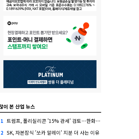
많이 본 산업 뉴스
트럼프, 폴리실리콘 '15% 관세' 검토…한화큐셀·OCI 영향은?
1
SK, 자본잠식 '쏘카 말레이' 지분 더 사는 이유
2