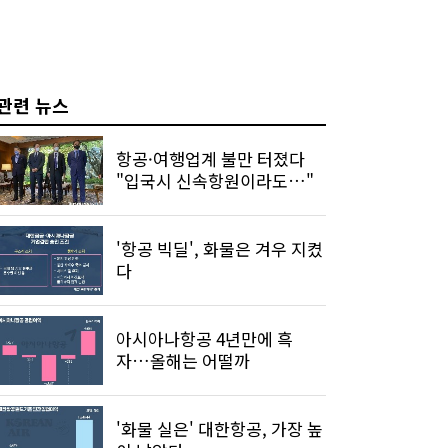
관련 뉴스
항공·여행업계 불만 터졌다
"입국시 신속항원이라도…"
'항공 빅딜', 화물은 겨우 지켰
다
아시아나항공 4년만에 흑
자…올해는 어떨까
'화물 실은' 대한항공, 가장 높