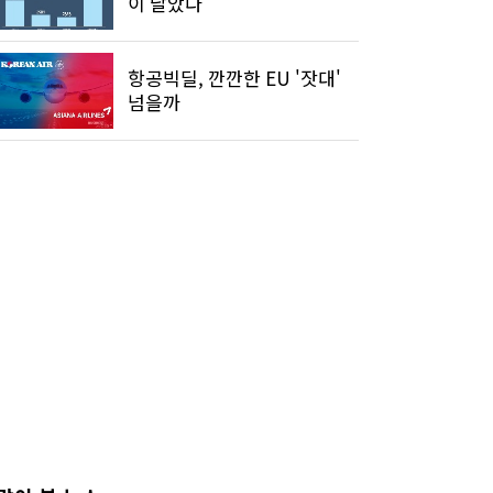
이 날았다
항공빅딜, 깐깐한 EU '잣대'
넘을까