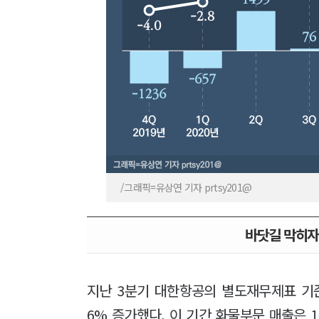
/그래픽=유상연 기자 prtsy201@
바닷길 막히자
지난 3분기 대한항공의 별도재무제표 기준 
6% 증가했다. 이 기간 화물부문 매출은 1