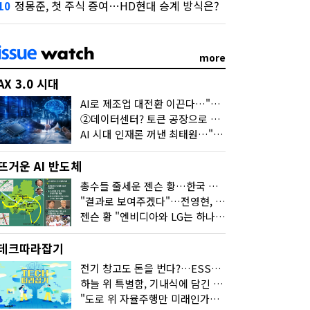
정몽준, 첫 주식 증여…HD현대 승계 방식은?
10
more
AX 3.0 시대
AI로 제조업 대전환 이끈다…"2030년까지 민관합동 20조 투자"
②데이터센터? 토큰 공장으로 변신
AI 시대 인재론 꺼낸 최태원…"협업이 경쟁력"
뜨거운 AI 반도체
총수들 줄세운 젠슨 황…한국 산업계 새판 짰다
"결과로 보여주겠다"…전영현, 젠슨 황과 HBM5 논의
젠슨 황 "엔비디아와 LG는 하나의 거대한 팀"
테크따라잡기
전기 창고도 돈을 번다?…ESS의 '두뇌' EMO가 뭐길래
하늘 위 특별함, 기내식에 담긴 기술의 세계
"도로 위 자율주행만 미래인가요"…진흙탕서 길 내는 HD현대 AI 기술