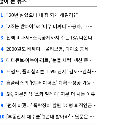
많이 본 뉴스
"20년 살았으니 내 집 되게 해달라?"
1
'2조는 받아야' vs '너무 비싸다'…공차, 매각 성공할까
2
전액 비과세+소득공제까지 주는 ISA 나온다
3
2000원도 비싸다…올리브영, 다이소 공세에 '가성비'로 맞불
4
메디큐브·아누아·리르, '눈물 세럼' 생산 중단한다
5
트럼프, 폴리실리콘 '15% 관세' 검토…한화큐셀·OCI 영향은?
6
홈플러스의 'K트레이더조' 계획…성공 가능성은 '글쎄'
7
SK, 자본잠식 '쏘카 말레이' 지분 더 사는 이유
8
'괜히 바꿨나' 폭락장이 할퀸 DC형 퇴직연금…전문가 조언은
9
[부동산세 대수술]'2년내 팔아라'…뒷문은 열었다
10