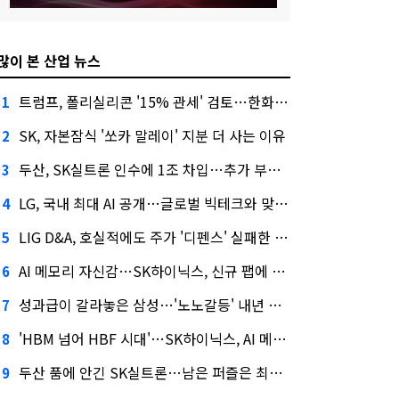
많이 본 산업 뉴스
트럼프, 폴리실리콘 '15% 관세' 검토…한화큐셀·OCI 영향은?
1
SK, 자본잠식 '쏘카 말레이' 지분 더 사는 이유
2
두산, SK실트론 인수에 1조 차입…추가 부담은?
3
LG, 국내 최대 AI 공개…글로벌 빅테크와 맞붙는다
4
LIG D&A, 호실적에도 주가 '디펜스' 실패한 이유
5
AI 메모리 자신감…SK하이닉스, 신규 팹에 54조 투자
6
성과급이 갈라놓은 삼성…'노노갈등' 내년 교섭 판 흔들까
7
'HBM 넘어 HBF 시대'…SK하이닉스, AI 메모리 표준 선점 나섰다
8
두산 품에 안긴 SK실트론…남은 퍼즐은 최태원 지분 29.4%
9