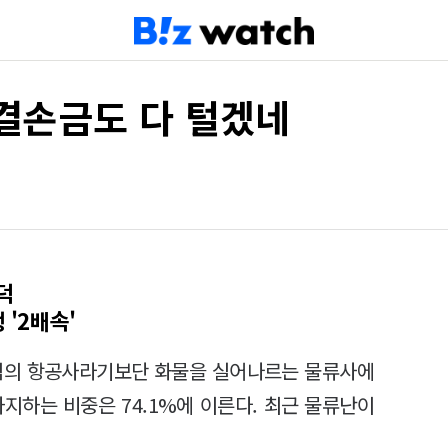
결손금도 다 털겠네
덕
'2배속'
중심의 항공사라기보단 화물을 실어나르는 물류사에
차지하는 비중은 74.1%에 이른다. 최근 물류난이