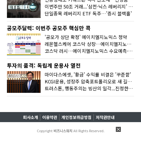
이번주만 50조 거래...'삼전·닉스 레버리지' 수익률은 -30%
단일종목 레버리지 ETF 독주…'증시 블랙홀'
공모주달력: 이번주 공모주 핵심만 콕
'공모가 상단 확정' 에이치엘지노믹스 청약
레몬헬스케어 코스닥 상장…에이치엘지노믹스 수요예측
코스닥 러시…에이치엘지노믹스 수요예측·레메디 청약
투자의 품격: 독립계 운용사 열전
마이다스에셋, '황금' 수익률 비결은 '꾸준함'
KCGI운용, 성장주 압축포트폴리오로 새 길을 그리다
트러스톤, 행동주의는 빙산의 일각...진정한 힘은 '주식형 강자'
회사소개
이용약관
개인정보취급방침
저작권안내
Copyright
비즈니스워치
All Rights Reserved.