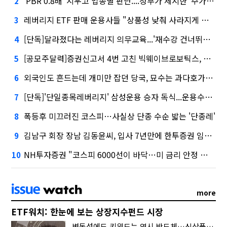
'PBR 0.8배' 지우고 업종별 판단....정부가 제시한 '주가 누르기' 방지법
2
레버리지 ETF 판매 운용사들 "상품성 낮춰 사라지게 해야"…일부 신중론도
3
[단독]달라졌다는 레버리지 의무교육...'재수강 건너뛰기' 허점
4
[공모주달력]증권신고서 4번 고친 빅웨이브로보틱스, 수요예측
5
외국인도 흔드는데 개미만 잡던 당국, 묘수는 과다호가부담금?
6
[단독]'단일종목레버리지' 삼성운용 승자 독식...운용수익 미래에셋의 6배
7
폭등후 미끄러진 코스피…사실상 단종 수순 밟는 '단종레'
8
김남구 회장 장남 김동윤씨, 입사 7년만에 한투증권 임원 승진
9
NH투자증권 "코스피 6000선이 바닥…미 금리 안정 후 추가 회복"
10
more
ETF워치: 한눈에 보는 상장지수펀드 시장
변동성에도 키워드는 역시 반도체…신상품은 우주·방산