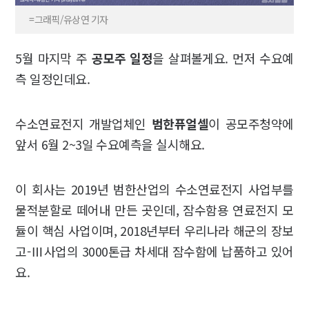
=그래픽/유상연 기자
5월 마지막 주
공모주 일정
을 살펴볼게요. 먼저 수요예
측 일정인데요.
수소연료전지 개발업체인
범한퓨얼셀
이 공모주청약에
앞서 6월 2~3일 수요예측을 실시해요.
이 회사는 2019년 범한산업의 수소연료전지 사업부를
물적분할로 떼어내 만든 곳인데, 잠수함용 연료전지 모
듈이 핵심 사업이며, 2018년부터 우리나라 해군의 장보
고-Ⅲ사업의 3000톤급 차세대 잠수함에 납품하고 있어
요.