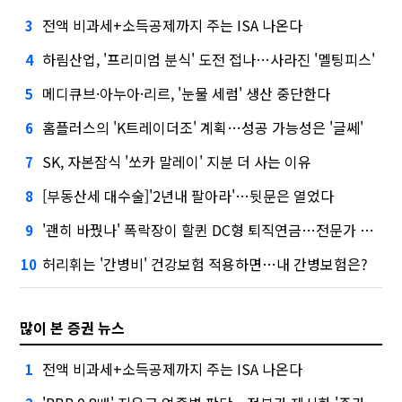
전액 비과세+소득공제까지 주는 ISA 나온다
3
하림산업, '프리미엄 분식' 도전 접나…사라진 '멜팅피스'
4
메디큐브·아누아·리르, '눈물 세럼' 생산 중단한다
5
홈플러스의 'K트레이더조' 계획…성공 가능성은 '글쎄'
6
SK, 자본잠식 '쏘카 말레이' 지분 더 사는 이유
7
[부동산세 대수술]'2년내 팔아라'…뒷문은 열었다
8
'괜히 바꿨나' 폭락장이 할퀸 DC형 퇴직연금…전문가 조언은
9
허리휘는 '간병비' 건강보험 적용하면…내 간병보험은?
10
많이 본 증권 뉴스
전액 비과세+소득공제까지 주는 ISA 나온다
1