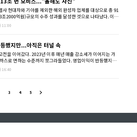
13조 번 모비스..."올해도 자신"
사 현대차와 기아를 제외한 해외 완성차 업체를 대상으로 총 91
13조2000억원)규모의 수주 성과를 달성한 것으로 나타났다. 이는
던 목표...
)
11:00
등했지만...아직은 터널 속
전을 이어갔다. 2023년 이후 매년 매출 감소세가 이어지는 가
가까스로 면하는 수준까지 쪼그라들었다. 영업이익이 반등했지만
비교하면 아직도 ...
)
16:40
3
4
5
내