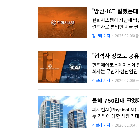
'방산·ICT 잘했는
한화시스템이 지난해 방산
결회사로 편입한 미국 
었다. 회사는 필리조선소에
김보라 기자
·
2026.02.06(금
'협력사 정보도 공유
한화에어로스페이스와 한국
회사는 무인기·첨단엔진 
및 스타트업...
김보라 기자
·
2026.02.06(금
올해 750만대 팔겠
피지컬AI(Physical
두 기업에 대한 시장 기
두 회사에 대한 평가는 완
김보라 기자
·
2026.02.06(금