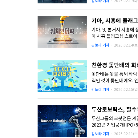
김보라 기자
·
2026.02.17(화
기아, 시흥에 플래그
기아, 옛 본거지 시흥에 플래그십 스토어 개관
아 시흥 플래그십 스토어
소. 기아를 창립한 김철호 초
김보라 기자
·
2026.02.14(토
친환경 돛단배의 화려
돛단배는 돛을 통해 바람
직인 것이 돛단배예요. 
있는 돛이 있어야 움직일 수
김보라 기자
·
2026.02.15(일
두산로보틱스, 팔수
두산그룹의 로봇전문 계열
2023년 기업공개(IPO
은 더 커지고 있다. ...
김보라 기자
·
2026.02.11(수