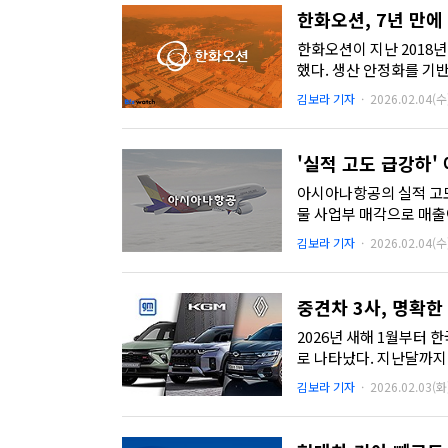
한화오션, 7년 만에
한화오션이 지난 2018년
했다. 생산 안정화를 기
을 견인했다. ...
김보라 기자
·
2026.02.04(수
'실적 고도 급강하'
아시아나항공의 실적 고도
물 사업부 매각으로 매출
한항공과의 합병 진행 이후
김보라 기자
·
2026.02.04(수
중견차 3사, 명확한
2026년 새해 1월부터 
로 나타났다. 지난달까지
를 내줬다...
김보라 기자
·
2026.02.03(화