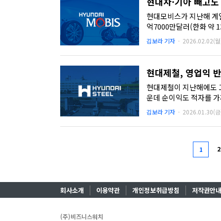
현대차·기아 빼고도 
현대모비스가 지난해 계열
억7000만달러(한화 약 
현대모비스가 당초 계획했
김보라 기자
·
2026.02.02(월
현대제철, 영업익 반
현대제철이 지난해에도 고
운데 순이익도 적자를 
조 단위를 넘어서던 것과 
김보라 기자
·
2026.01.30(금
2
1
회사소개
이용약관
개인정보취급방침
저작권안
(주)비즈니스워치