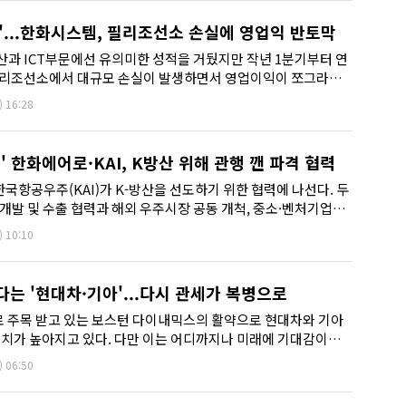
데'...한화시스템, 필리조선소 손실에 영업익 반토막
과 ICT부문에선 유의미한 성적을 거뒀지만 작년 1분기부터 연
필리조선소에서 대규모 손실이 발생하면서 영업이익이 쪼그라들
 반영된 대규모 손실은...
)
16:28
' 한화에어로·KAI, K방산 위해 관행 깬 파격 협력
항공우주(KAI)가 K-방산을 선도하기 위한 협력에 나선다. 두
개발 및 수출 협력과 해외 우주시장 공동 개척, 중소·벤처기업
)
10:10
다는 '현대차·기아'...다시 관세가 복병으로
 AI)로 주목 받고 있는 보스턴 다이내믹스의 활약으로 현대차와 기아
대치가 높아지고 있다. 다만 이는 어디까지나 미래에 기대감이지
성차...
)
06:50