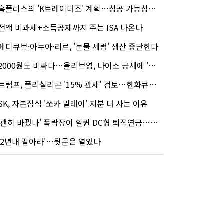
홈플러스의 'K트레이더조' 계획…성공 가능성은 '글쎄'
전액 비과세+소득공제까지 주는 ISA 나온다
메디큐브·아누아·리르, '눈물 세럼' 생산 중단한다
2000원도 비싸다…올리브영, 다이소 공세에 '가성비'로 맞불
트럼프, 폴리실리콘 '15% 관세' 검토…한화큐셀·OCI 영향은?
SK, 자본잠식 '쏘카 말레이' 지분 더 사는 이유
'괜히 바꿨나' 폭락장이 할퀸 DC형 퇴직연금…전문가 조언은
'2년내 팔아라'…뒷문은 열었다