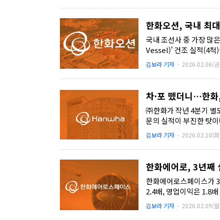
한화오션, 국내 최
국내 조선사 중 가장 많은 '
Vessel)' 건조 실적(
김보라 기자
·
2026.02.06(금
차·포 뗐더니…한화,
㈜한화가 작년 4분기 별
문의 실적이 부진한 탓이
결 제무제표와 비교하면..
김보라 기자
·
2026.02.10(화
한화에어로, 3년째
한화에어로스페이스가 3년
2.4배, 영업이익은 1.
는 2040년까지 매년 20~2
김보라 기자
·
2026.02.09(월