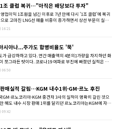
 1조 클럽 복귀…"아직은 배당보다 투자"
 영업이익 1조원을 넘긴 이후로 7년 만에 다시 '1조 클럽'에 복귀
반으로 고마진 LNG선 매출 비중이 증가하면서 상선 부문이 실적
)
16:21
 아시아나...주가도 합병비율도 '뚝'
가 급강하하고 있다. 연간 매출액의 4분의1가량을 차지하던 화
이 쪼그라든 탓이다. 코로나19 여파로 부진에 빠졌던 실적은 대
 반전하는듯 했...
)
06:50
 판매실적 갈림…KGM 내수1위·GM·르노 후진
한국GM·르노코리아·KGM 중견차 3사의 실적이 명확히 갈린 것으
만 해도 내수 시장 판매 1위를 달리던 르노코리아는KGM에 자리
)
09:42