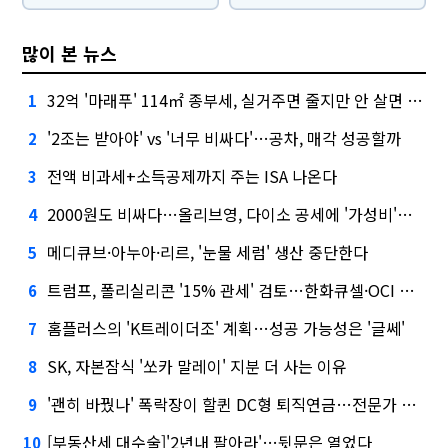
많이 본 뉴스
32억 '마래푸' 114㎡ 종부세, 실거주면 줄지만 안 살면 2.5배
1
'2조는 받아야' vs '너무 비싸다'…공차, 매각 성공할까
2
전액 비과세+소득공제까지 주는 ISA 나온다
3
2000원도 비싸다…올리브영, 다이소 공세에 '가성비'로 맞불
4
메디큐브·아누아·리르, '눈물 세럼' 생산 중단한다
5
트럼프, 폴리실리콘 '15% 관세' 검토…한화큐셀·OCI 영향은?
6
홈플러스의 'K트레이더조' 계획…성공 가능성은 '글쎄'
7
SK, 자본잠식 '쏘카 말레이' 지분 더 사는 이유
8
'괜히 바꿨나' 폭락장이 할퀸 DC형 퇴직연금…전문가 조언은
9
[부동산세 대수술]'2년내 팔아라'…뒷문은 열었다
10