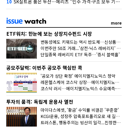
SK실트론 품은 두산…메리츠 "인수 가격·구조 모두 기대 이상"
10
more
ETF워치: 한눈에 보는 상장지수펀드 시장
변동성에도 키워드는 역시 반도체…신상품은 우주·방산
이번주만 50조 거래...'삼전·닉스 레버리지' 수익률은 -30%
단일종목 레버리지 ETF 독주…'증시 블랙홀'
공모주달력: 이번주 공모주 핵심만 콕
'공모가 상단 확정' 에이치엘지노믹스 청약
레몬헬스케어 코스닥 상장…에이치엘지노믹스 수요예측
코스닥 러시…에이치엘지노믹스 수요예측·레메디 청약
투자의 품격: 독립계 운용사 열전
마이다스에셋, '황금' 수익률 비결은 '꾸준함'
KCGI운용, 성장주 압축포트폴리오로 새 길을 그리다
트러스톤, 행동주의는 빙산의 일각...진정한 힘은 '주식형 강자'