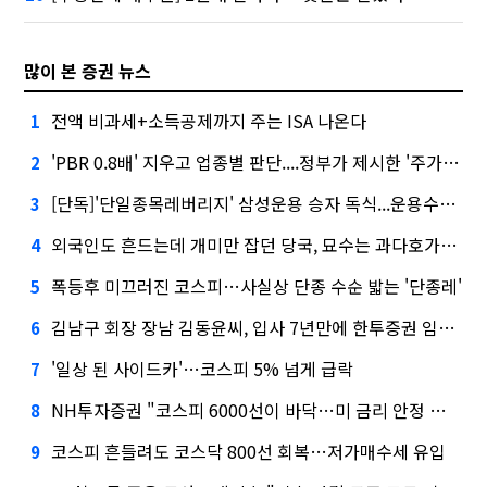
많이 본 증권 뉴스
전액 비과세+소득공제까지 주는 ISA 나온다
1
'PBR 0.8배' 지우고 업종별 판단....정부가 제시한 '주가 누르기' 방지법
2
[단독]'단일종목레버리지' 삼성운용 승자 독식...운용수익 미래에셋의 6배
3
외국인도 흔드는데 개미만 잡던 당국, 묘수는 과다호가부담금?
4
폭등후 미끄러진 코스피…사실상 단종 수순 밟는 '단종레'
5
김남구 회장 장남 김동윤씨, 입사 7년만에 한투증권 임원 승진
6
'일상 된 사이드카'…코스피 5% 넘게 급락
7
NH투자증권 "코스피 6000선이 바닥…미 금리 안정 후 추가 회복"
8
코스피 흔들려도 코스닥 800선 회복…저가매수세 유입
9