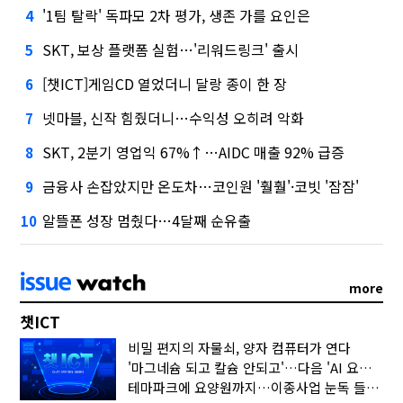
'1팀 탈락' 독파모 2차 평가, 생존 가를 요인은
4
SKT, 보상 플랫폼 실험…'리워드링크' 출시
5
[챗ICT]게임CD 열었더니 달랑 종이 한 장
6
넷마블, 신작 힘줬더니…수익성 오히려 악화
7
SKT, 2분기 영업익 67%↑…AIDC 매출 92% 급증
8
금융사 손잡았지만 온도차…코인원 '훨훨'·코빗 '잠잠'
9
알뜰폰 성장 멈췄다…4달째 순유출
10
more
챗ICT
비밀 편지의 자물쇠, 양자 컴퓨터가 연다
'마그네슘 되고 칼슘 안되고'…다음 'AI 요약' 갈 길은
테마파크에 요양원까지…이종사업 눈독 들이는 게임사