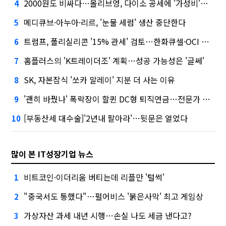
2000원도 비싸다…올리브영, 다이소 공세에 '가성비'로 맞불
4
메디큐브·아누아·리르, '눈물 세럼' 생산 중단한다
5
트럼프, 폴리실리콘 '15% 관세' 검토…한화큐셀·OCI 영향은?
6
홈플러스의 'K트레이더조' 계획…성공 가능성은 '글쎄'
7
SK, 자본잠식 '쏘카 말레이' 지분 더 사는 이유
8
'괜히 바꿨나' 폭락장이 할퀸 DC형 퇴직연금…전문가 조언은
9
[부동산세 대수술]'2년내 팔아라'…뒷문은 열었다
10
많이 본 IT성장기업 뉴스
비트코인·이더리움 버티는데 리플만 '털썩'
1
"중국서도 통했다"…펄어비스 '붉은사막' 최고 게임상
2
가상자산 과세 내년 시행…손실 나도 세금 낸다고?
3