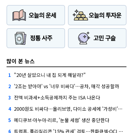
많이 본 뉴스
"20년 살았으니 내 집 되게 해달라?"
1
'2조는 받아야' vs '너무 비싸다'…공차, 매각 성공할까
2
전액 비과세+소득공제까지 주는 ISA 나온다
3
2000원도 비싸다…올리브영, 다이소 공세에 '가성비'로 맞불
4
메디큐브·아누아·리르, '눈물 세럼' 생산 중단한다
5
트럼프, 폴리실리콘 '15% 관세' 검토…한화큐셀·OCI 영향은?
6