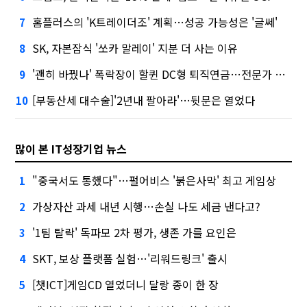
홈플러스의 'K트레이더조' 계획…성공 가능성은 '글쎄'
7
SK, 자본잠식 '쏘카 말레이' 지분 더 사는 이유
8
'괜히 바꿨나' 폭락장이 할퀸 DC형 퇴직연금…전문가 조언은
9
[부동산세 대수술]'2년내 팔아라'…뒷문은 열었다
10
많이 본 IT성장기업 뉴스
"중국서도 통했다"…펄어비스 '붉은사막' 최고 게임상
1
가상자산 과세 내년 시행…손실 나도 세금 낸다고?
2
'1팀 탈락' 독파모 2차 평가, 생존 가를 요인은
3
SKT, 보상 플랫폼 실험…'리워드링크' 출시
4
[챗ICT]게임CD 열었더니 달랑 종이 한 장
5