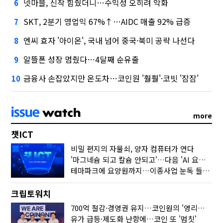
넷마블, 신작 힘줬더니…수익성 오히려 악화
6
SKT, 2분기 영업익 67%↑…AIDC 매출 92% 급증
7
엔씨 효자 '아이온', 국내 넘어 중국·북미 공략 나선다
8
알뜰폰 성장 멈췄다…4달째 순유출
9
금융사 손잡았지만 온도차…코인원 '훨훨'·코빗 '잠잠'
10
more
챗ICT
비밀 편지의 자물쇠, 양자 컴퓨터가 연다
'마그네슘 되고 칼슘 안되고'…다음 'AI 요약' 갈 길은
테마파크에 요양원까지…이종사업 눈독 들이는 게임사
크립토워치
700억 절감·경영권 유지…코인원의 '영리한 딜'
유가 급등·제도화 난항에…코인 또 '멈칫'