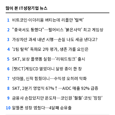
많이 본 IT성장기업 뉴스
비트코인·이더리움 버티는데 리플만 '털썩'
1
"중국서도 통했다"…펄어비스 '붉은사막' 최고 게임상
2
가상자산 과세 내년 시행…손실 나도 세금 낸다고?
3
'1팀 탈락' 독파모 2차 평가, 생존 가를 요인은
4
SKT, 보상 플랫폼 실험…'리워드링크' 출시
5
[챗ICT]게임CD 열었더니 달랑 종이 한 장
6
넷마블, 신작 힘줬더니…수익성 오히려 악화
7
SKT, 2분기 영업익 67%↑…AIDC 매출 92% 급증
8
금융사 손잡았지만 온도차…코인원 '훨훨'·코빗 '잠잠'
9
알뜰폰 성장 멈췄다…4달째 순유출
10