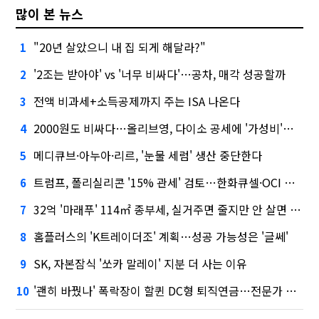
많이 본 뉴스
"20년 살았으니 내 집 되게 해달라?"
1
'2조는 받아야' vs '너무 비싸다'…공차, 매각 성공할까
2
전액 비과세+소득공제까지 주는 ISA 나온다
3
2000원도 비싸다…올리브영, 다이소 공세에 '가성비'로 맞불
4
메디큐브·아누아·리르, '눈물 세럼' 생산 중단한다
5
트럼프, 폴리실리콘 '15% 관세' 검토…한화큐셀·OCI 영향은?
6
32억 '마래푸' 114㎡ 종부세, 실거주면 줄지만 안 살면 2.5배
7
홈플러스의 'K트레이더조' 계획…성공 가능성은 '글쎄'
8
SK, 자본잠식 '쏘카 말레이' 지분 더 사는 이유
9
'괜히 바꿨나' 폭락장이 할퀸 DC형 퇴직연금…전문가 조언은
10