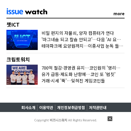
more
챗ICT
비밀 편지의 자물쇠, 양자 컴퓨터가 연다
'마그네슘 되고 칼슘 안되고'…다음 'AI 요약' 갈 길은
테마파크에 요양원까지…이종사업 눈독 들이는 게임사
크립토워치
700억 절감·경영권 유지…코인원의 '영리한 딜'
유가 급등·제도화 난항에…코인 또 '멈칫'
거래·시세 '뚝'…잊혀진 게임코인들
회사소개
이용약관
개인정보취급방침
저작권안내
Copyright
비즈니스워치
All Rights Reserved.