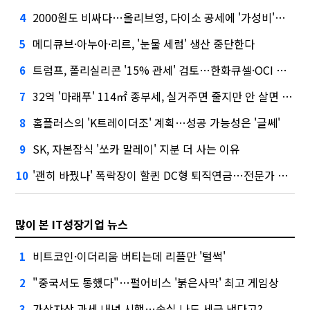
2000원도 비싸다…올리브영, 다이소 공세에 '가성비'로 맞불
4
메디큐브·아누아·리르, '눈물 세럼' 생산 중단한다
5
트럼프, 폴리실리콘 '15% 관세' 검토…한화큐셀·OCI 영향은?
6
32억 '마래푸' 114㎡ 종부세, 실거주면 줄지만 안 살면 2.5배
7
홈플러스의 'K트레이더조' 계획…성공 가능성은 '글쎄'
8
SK, 자본잠식 '쏘카 말레이' 지분 더 사는 이유
9
'괜히 바꿨나' 폭락장이 할퀸 DC형 퇴직연금…전문가 조언은
10
많이 본 IT성장기업 뉴스
비트코인·이더리움 버티는데 리플만 '털썩'
1
"중국서도 통했다"…펄어비스 '붉은사막' 최고 게임상
2
가상자산 과세 내년 시행…손실 나도 세금 낸다고?
3