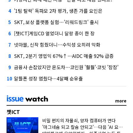
'1팀 탈락' 독파모 2차 평가, 생존 가를 요인은
4
SKT, 보상 플랫폼 실험…'리워드링크' 출시
5
[챗ICT]게임CD 열었더니 달랑 종이 한 장
6
넷마블, 신작 힘줬더니…수익성 오히려 악화
7
SKT, 2분기 영업익 67%↑…AIDC 매출 92% 급증
8
금융사 손잡았지만 온도차…코인원 '훨훨'·코빗 '잠잠'
9
알뜰폰 성장 멈췄다…4달째 순유출
10
more
챗ICT
비밀 편지의 자물쇠, 양자 컴퓨터가 연다
'마그네슘 되고 칼슘 안되고'…다음 'AI 요약' 갈 길은