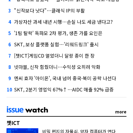
"신작보다 낫다"…클래식 IP의 부활
3
가상자산 과세 내년 시행…손실 나도 세금 낸다고?
4
'1팀 탈락' 독파모 2차 평가, 생존 가를 요인은
5
SKT, 보상 플랫폼 실험…'리워드링크' 출시
6
[챗ICT]게임CD 열었더니 달랑 종이 한 장
7
넷마블, 신작 힘줬더니…수익성 오히려 악화
8
엔씨 효자 '아이온', 국내 넘어 중국·북미 공략 나선다
9
SKT, 2분기 영업익 67%↑…AIDC 매출 92% 급증
10
more
챗ICT
비밀 편지의 자물쇠, 양자 컴퓨터가 연다