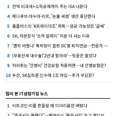
전액 비과세+소득공제까지 주는 ISA 나온다
3
메디큐브·아누아·리르, '눈물 세럼' 생산 중단한다
4
홈플러스의 'K트레이더조' 계획…성공 가능성은 '글쎄'
5
SK, 자본잠식 '쏘카 말레이' 지분 더 사는 이유
6
'괜히 바꿨나' 폭락장이 할퀸 DC형 퇴직연금…전문가 조언은
7
[부동산세 대수술]'2년내 팔아라'…뒷문은 열었다
8
허리휘는 '간병비' 건강보험 적용하면…내 간병보험은?
9
두산, SK실트론 인수에 1조 차입…추가 부담은?
10
많이 본 IT성장기업 뉴스
비트코인·리플 흔들릴 때 이더리움만 버텼다
1
"중국서도 통했다"…펄어비스 '붉은사막' 최고 게임상
2