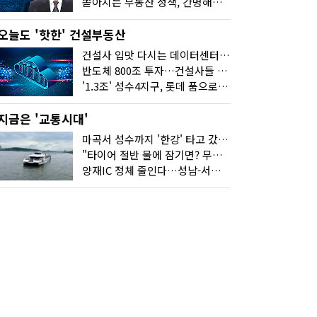
쏟아지는 부동산 정책, 간명해져야
오늘도 '핫한' 건설부동산
건설사 입맛 다시는 데이터센터…암초는 '주민 반대'
반도체 800조 투자…건설사들 "물 들어온다!"
'1.3조' 성수4지구, 롯데 품으로…'성수르엘 S70' 거듭
지금은 '교통시대'
마곡서 성수까지 '한강' 타고 갔습니다
"타이어 절반 물에 잠기면? 무조건 탈출하세요"
양재IC 정체 줄인다…성남-서초 고속도로 2029년 착공