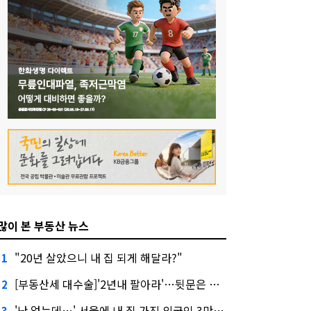
많이 본 부동산 뉴스
"20년 살았으니 내 집 되게 해달라?"
1
[부동산세 대수술]'2년내 팔아라'…뒷문은 열었다
2
'난 없는데…' 서울에 내 집 가진 외국인 3만3000명
3