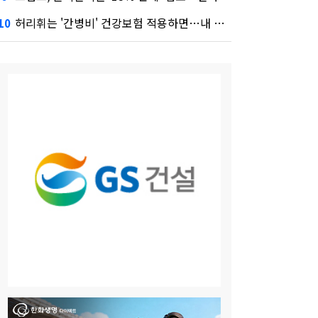
허리휘는 '간병비' 건강보험 적용하면…내 간병보험은?
10