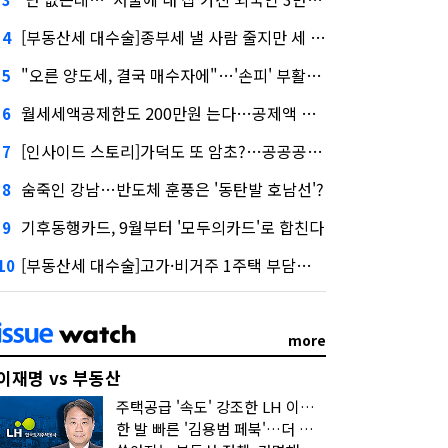
[부동산세 대수술]종부세 낼 사람 줄지만 세 부담 커진다
4
"오른 양도세, 결국 매수자에"…'손피' 부활할까?
5
월세세액공제한도 200만원 는다…공제액 최대 54만원↑
6
[인사이드 스토리]가덕도 또 암초?…공공공사의 '굴레'
7
숨죽인 강남…반도체 훈풍은 '동탄발 호남선'?
8
기후동행카드, 9월부터 '모두의카드'로 합친다
9
[부동산세 대수술]고가·비거주 1주택 부담…'대전족'도 불똥
10
more
이재명 vs 부동산
주택공급 '속도' 강조한 LH 이성훈 "전력질주해야"
한 발 빠른 '김용범 페북'…더 강한 부동산 규제 나오나