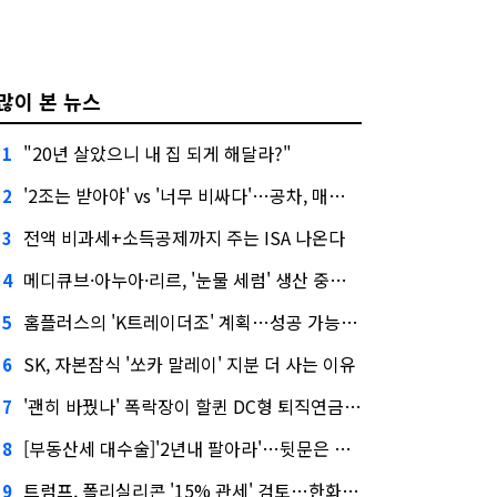
많이 본 뉴스
"20년 살았으니 내 집 되게 해달라?"
1
'2조는 받아야' vs '너무 비싸다'…공차, 매각 성공할까
2
전액 비과세+소득공제까지 주는 ISA 나온다
3
메디큐브·아누아·리르, '눈물 세럼' 생산 중단한다
4
홈플러스의 'K트레이더조' 계획…성공 가능성은 '글쎄'
5
SK, 자본잠식 '쏘카 말레이' 지분 더 사는 이유
6
'괜히 바꿨나' 폭락장이 할퀸 DC형 퇴직연금…전문가 조언은
7
[부동산세 대수술]'2년내 팔아라'…뒷문은 열었다
8
트럼프, 폴리실리콘 '15% 관세' 검토…한화큐셀·OCI 영향은?
9