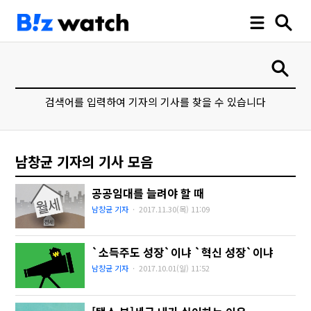
검색어를 입력하여 기자의 기사를 찾을 수 있습니다
남창균 기자의 기사 모음
공공임대를 늘려야 할 때
남창균 기자
·
2017.11.30(목)
11:09
`소득주도 성장`이냐 `혁신 성장`이냐
남창균 기자
·
2017.10.01(일)
11:52