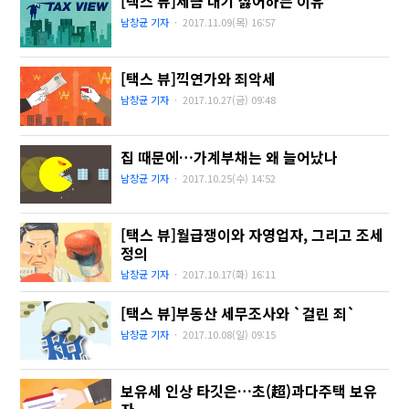
[택스 뷰]세금 내기 싫어하는 이유
남창균 기자
·
2017.11.09(목)
16:57
[택스 뷰]끽연가와 죄악세
남창균 기자
·
2017.10.27(금)
09:48
집 때문에…가계부채는 왜 늘어났나
남창균 기자
·
2017.10.25(수)
14:52
[택스 뷰]월급쟁이와 자영업자, 그리고 조세
정의
남창균 기자
·
2017.10.17(화)
16:11
[택스 뷰]부동산 세무조사와 `걸린 죄`
남창균 기자
·
2017.10.08(일)
09:15
보유세 인상 타깃은…초(超)과다주택 보유