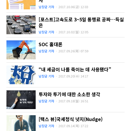
자
남창균 기자
·
2017.10.06(금)
12:03
[포스트]고속도로 3~5일 통행료 공짜…득실
은
남창균 기자
·
2017.10.02(월)
12:05
SOC 홀대론
남창균 기자
·
2017.09.26(화)
07:59
“내 세금이 나를 죽이는 데 사용됐다”
남창균 기자
·
2017.09.20(수)
14:17
투자와 투기에 대한 소소한 생각
남창균 기자
·
2017.09.18(월)
16:51
[택스 뷰]국세청식 넛지(Nudge)
남창균 기자
·
2017.09.14(목)
17:22