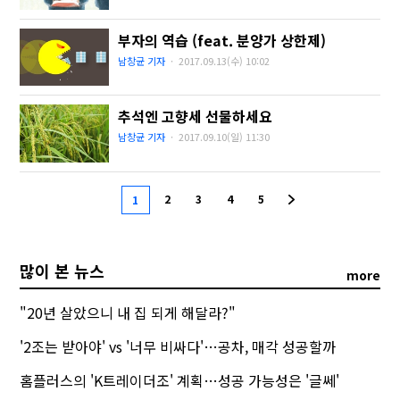
부자의 역습 (feat. 분양가 상한제)
남창균 기자
·
2017.09.13(수)
10:02
추석엔 고향세 선물하세요
남창균 기자
·
2017.09.10(일)
11:30
2
3
4
5
1
많이 본 뉴스
more
"20년 살았으니 내 집 되게 해달라?"
'2조는 받아야' vs '너무 비싸다'…공차, 매각 성공할까
홈플러스의 'K트레이더조' 계획…성공 가능성은 '글쎄'