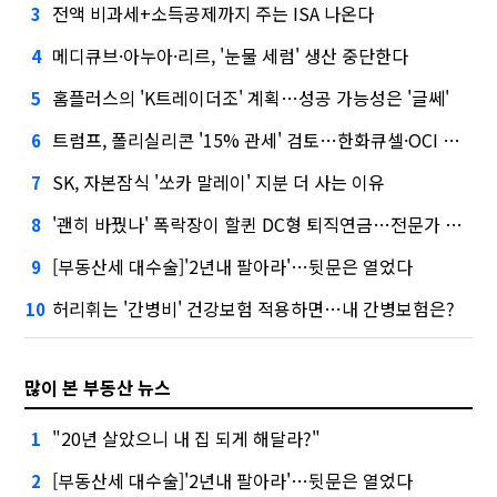
전액 비과세+소득공제까지 주는 ISA 나온다
3
메디큐브·아누아·리르, '눈물 세럼' 생산 중단한다
4
홈플러스의 'K트레이더조' 계획…성공 가능성은 '글쎄'
5
트럼프, 폴리실리콘 '15% 관세' 검토…한화큐셀·OCI 영향은?
6
SK, 자본잠식 '쏘카 말레이' 지분 더 사는 이유
7
'괜히 바꿨나' 폭락장이 할퀸 DC형 퇴직연금…전문가 조언은
8
[부동산세 대수술]'2년내 팔아라'…뒷문은 열었다
9
허리휘는 '간병비' 건강보험 적용하면…내 간병보험은?
10
많이 본 부동산 뉴스
"20년 살았으니 내 집 되게 해달라?"
1
[부동산세 대수술]'2년내 팔아라'…뒷문은 열었다
2