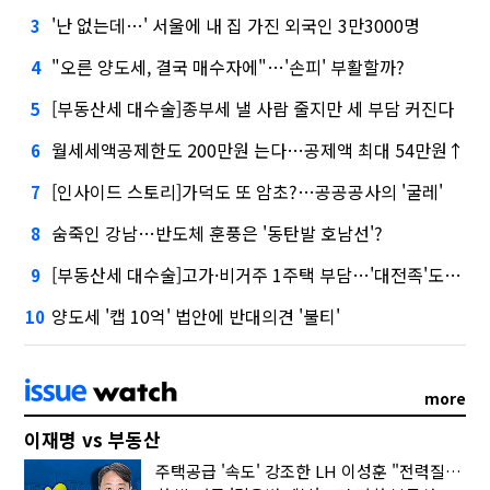
'난 없는데…' 서울에 내 집 가진 외국인 3만3000명
3
"오른 양도세, 결국 매수자에"…'손피' 부활할까?
4
[부동산세 대수술]종부세 낼 사람 줄지만 세 부담 커진다
5
월세세액공제한도 200만원 는다…공제액 최대 54만원↑
6
[인사이드 스토리]가덕도 또 암초?…공공공사의 '굴레'
7
숨죽인 강남…반도체 훈풍은 '동탄발 호남선'?
8
[부동산세 대수술]고가·비거주 1주택 부담…'대전족'도 불똥
9
양도세 '캡 10억' 법안에 반대의견 '불티'
10
more
이재명 vs 부동산
주택공급 '속도' 강조한 LH 이성훈 "전력질주해야"