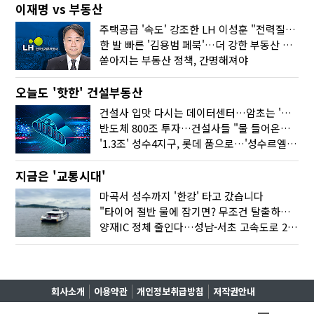
이재명 vs 부동산
주택공급 '속도' 강조한 LH 이성훈 "전력질주해야"
한 발 빠른 '김용범 페북'…더 강한 부동산 규제 나오나
쏟아지는 부동산 정책, 간명해져야
오늘도 '핫한' 건설부동산
건설사 입맛 다시는 데이터센터…암초는 '주민 반대'
반도체 800조 투자…건설사들 "물 들어온다!"
'1.3조' 성수4지구, 롯데 품으로…'성수르엘 S70' 거듭
지금은 '교통시대'
마곡서 성수까지 '한강' 타고 갔습니다
"타이어 절반 물에 잠기면? 무조건 탈출하세요"
양재IC 정체 줄인다…성남-서초 고속도로 2029년 착공
회사소개
이용약관
개인정보취급방침
저작권안내