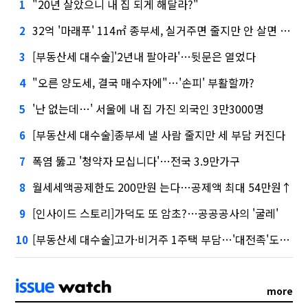
"20년 살았으니 내 집 되게 해달라?"
1
32억 '마래푸' 114㎡ 종부세, 실거주면 줄지만 안 살면 2.5배
2
[부동산세 대수술]'2년내 팔아라'…뒷문은 열었다
3
"오른 양도세, 결국 매수자에"…'손피' 부활할까?
4
'난 없는데…' 서울에 내 집 가진 외국인 3만3000명
5
[부동산세 대수술]종부세 낼 사람 줄지만 세 부담 커진다
6
폭염 뚫고 '청약자 모십니다'…전국 3.9만가구
7
월세세액공제한도 200만원 는다…공제액 최대 54만원↑
8
[인사이드 스토리]가덕도 또 암초?…공공공사의 '굴레'
9
[부동산세 대수술]고가·비거주 1주택 부담…'대전족'도 불똥
10
more