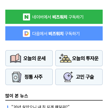
많이 본 뉴스
"20년 살았으니 내 집 되게 해달라?"
1