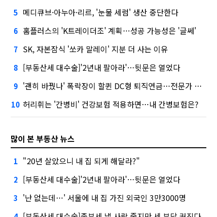
메디큐브·아누아·리르, '눈물 세럼' 생산 중단한다
5
홈플러스의 'K트레이더조' 계획…성공 가능성은 '글쎄'
6
SK, 자본잠식 '쏘카 말레이' 지분 더 사는 이유
7
[부동산세 대수술]'2년내 팔아라'…뒷문은 열었다
8
'괜히 바꿨나' 폭락장이 할퀸 DC형 퇴직연금…전문가 조언은
9
허리휘는 '간병비' 건강보험 적용하면…내 간병보험은?
10
많이 본 부동산 뉴스
"20년 살았으니 내 집 되게 해달라?"
1
[부동산세 대수술]'2년내 팔아라'…뒷문은 열었다
2
'난 없는데…' 서울에 내 집 가진 외국인 3만3000명
3
[부동산세 대수술]종부세 낼 사람 줄지만 세 부담 커진다
4