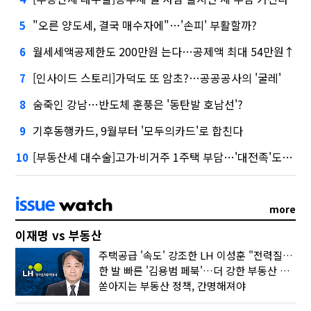
"오른 양도세, 결국 매수자에"…'손피' 부활할까?
5
월세세액공제한도 200만원 는다…공제액 최대 54만원↑
6
[인사이드 스토리]가덕도 또 암초?…공공공사의 '굴레'
7
숨죽인 강남…반도체 훈풍은 '동탄발 호남선'?
8
기후동행카드, 9월부터 '모두의카드'로 합친다
9
[부동산세 대수술]고가·비거주 1주택 부담…'대전족'도 불똥
10
more
이재명 vs 부동산
주택공급 '속도' 강조한 LH 이성훈 "전력질주해야"
한 발 빠른 '김용범 페북'…더 강한 부동산 규제 나오나
쏟아지는 부동산 정책, 간명해져야