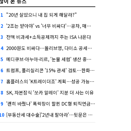
많이 본 뉴스
"20년 살았으니 내 집 되게 해달라?"
1
'2조는 받아야' vs '너무 비싸다'…공차, 매각 성공할까
2
전액 비과세+소득공제까지 주는 ISA 나온다
3
2000원도 비싸다…올리브영, 다이소 공세에 '가성비'로 맞불
4
메디큐브·아누아·리르, '눈물 세럼' 생산 중단한다
5
트럼프, 폴리실리콘 '15% 관세' 검토…한화큐셀·OCI 영향은?
6
홈플러스의 'K트레이더조' 계획…성공 가능성은 '글쎄'
7
SK, 자본잠식 '쏘카 말레이' 지분 더 사는 이유
8
'괜히 바꿨나' 폭락장이 할퀸 DC형 퇴직연금…전문가 조언은
9
[부동산세 대수술]'2년내 팔아라'…뒷문은 열었다
10