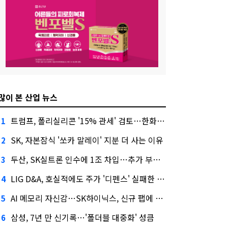
많이 본 산업 뉴스
트럼프, 폴리실리콘 '15% 관세' 검토…한화큐셀·OCI 영향은?
1
SK, 자본잠식 '쏘카 말레이' 지분 더 사는 이유
2
두산, SK실트론 인수에 1조 차입…추가 부담은?
3
LIG D&A, 호실적에도 주가 '디펜스' 실패한 이유
4
AI 메모리 자신감…SK하이닉스, 신규 팹에 54조 투자
5
삼성, 7년 만 신기록…'폴더블 대중화' 성큼
6