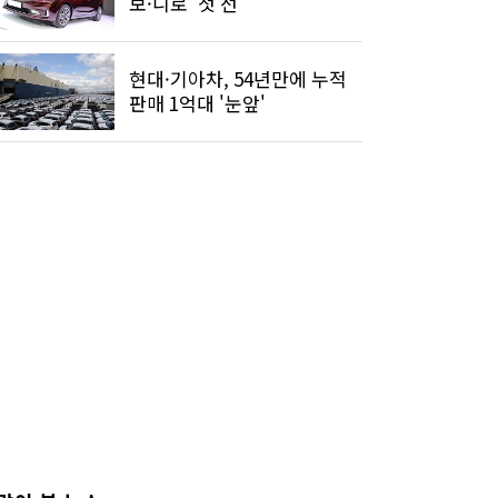
보·니로' 첫 선
현대·기아차, 54년만에 누적
판매 1억대 '눈앞'