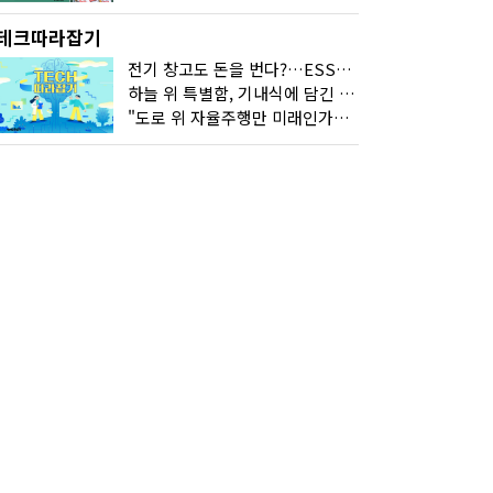
테크따라잡기
전기 창고도 돈을 번다?…ESS의 '두뇌' EMO가 뭐길래
하늘 위 특별함, 기내식에 담긴 기술의 세계
"도로 위 자율주행만 미래인가요"…진흙탕서 길 내는 HD현대 AI 기술