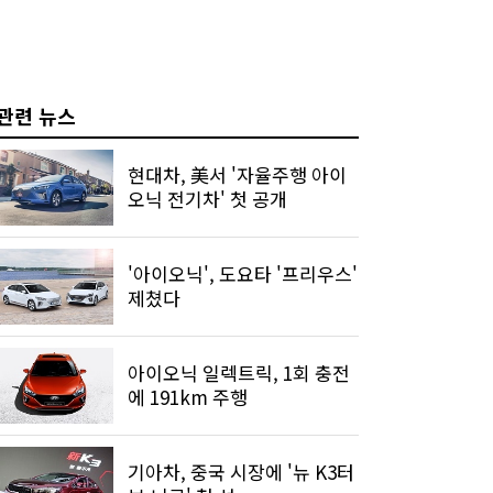
관련 뉴스
현대차, 美서 '자율주행 아이
오닉 전기차' 첫 공개
'아이오닉', 도요타 '프리우스'
제쳤다
아이오닉 일렉트릭, 1회 충전
에 191km 주행
기아차, 중국 시장에 '뉴 K3터