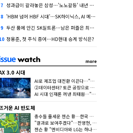
성과급이 갈라놓은 삼성…'노노갈등' 내년 교섭 판 흔들까
7
'HBM 넘어 HBF 시대'…SK하이닉스, AI 메모리 표준 선점 나섰다
8
두산 품에 안긴 SK실트론…남은 퍼즐은 최태원 지분 29.4%
9
정몽준, 첫 주식 증여…HD현대 승계 방식은?
10
more
AX 3.0 시대
AI로 제조업 대전환 이끈다…"2030년까지 민관합동 20조 투자"
②데이터센터? 토큰 공장으로 변신
AI 시대 인재론 꺼낸 최태원…"협업이 경쟁력"
뜨거운 AI 반도체
총수들 줄세운 젠슨 황…한국 산업계 새판 짰다
"결과로 보여주겠다"…전영현, 젠슨 황과 HBM5 논의
젠슨 황 "엔비디아와 LG는 하나의 거대한 팀"