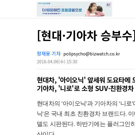
[현대·기아차 승부수
정재웅 기자
polipsycho@bizwatch.co.kr
2016.04.06
(수)
15:30
현대차, '아이오닉' 앞세워 도요타에 
기아차, '니로'로 소형 SUV·친환경차
현대차의 '아이오닉'과 기아차의 '니로
닉'은 국내 최초 친환경차 브랜드다. 
델도 시판된다. 하반기에는 플러그인
산이다.